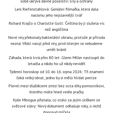
sobě ukrývá dávné poselství síly a ochrany
Leni Riefenstahlová: Geniální filmařka, která dala
nacismu jeho nejslavnější tvář
Richard Krajčo o Charlotte Gott: Čeština by jí slušela víc
než angličtina
Nové viry překonaly bakteriální obranu, protože je příroda
nezná. Vědci varují před viry, proti kterým se nebudeme
umět bránit
Záhada, která trvá přes 80 let: Glenn Miller nastoupil do
letadla a nikdo ho už nikdy neviděl
Týdenní horoskop od 10. do 16. srpna 2026: Tři znamení
čeká velký obrat, jedno by si mělo hlídat peníze
Plevel mezi dlaždicemi zmizí bez octa díky pomocníkovi,
kterého máte hned vedle pračky
Kylie Minogue přiznala, co stálo za jejím útěkem ze
světové slávy: Nový dokument odhaluje roky, o nichž
doposud mlčela