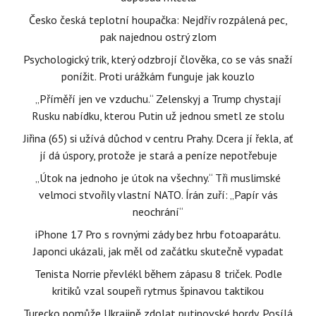
Česko česká teplotní houpačka: Nejdřív rozpálená pec,
pak najednou ostrý zlom
Psychologický trik, který odzbrojí člověka, co se vás snaží
ponížit. Proti urážkám funguje jak kouzlo
„Příměří jen ve vzduchu.“ Zelenskyj a Trump chystají
Rusku nabídku, kterou Putin už jednou smetl ze stolu
Jiřina (65) si užívá důchod v centru Prahy. Dcera jí řekla, ať
jí dá úspory, protože je stará a peníze nepotřebuje
„Útok na jednoho je útok na všechny.“ Tři muslimské
velmoci stvořily vlastní NATO. Írán zuří: „Papír vás
neochrání“
iPhone 17 Pro s rovnými zády bez hrbu fotoaparátu.
Japonci ukázali, jak měl od začátku skutečně vypadat
Tenista Norrie převlékl během zápasu 8 triček. Podle
kritiků vzal soupeři rytmus špinavou taktikou
Turecko pomůže Ukrajině zdolat putinovské hordy. Posílá