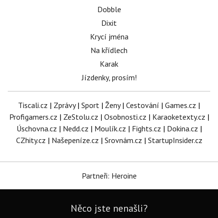
Dobble
Dixit
Krycí jména
Na křídlech
Karak
Jízdenky, prosím!
Tiscali.cz
|
Zprávy
|
Sport
|
Ženy
|
Cestování
|
Games.cz
|
Profigamers.cz
|
ZeStolu.cz
|
Osobnosti.cz
|
Karaoketexty.cz
|
Úschovna.cz
|
Nedd.cz
|
Moulík.cz
|
Fights.cz
|
Dokina.cz
|
CZhity.cz
|
Našepeníze.cz
|
Srovnám.cz
|
StartupInsider.cz
Partneři: Heroine
Něco jste nenašli?