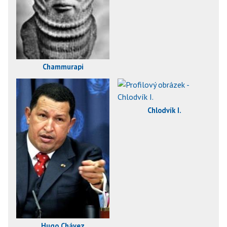
Chammurapi
Chlodvík I.
Hugo Chávez