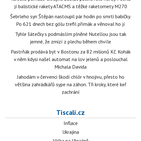
jí balistické rakety ATACMS a těžké raketomety M270
Šebrleho syn Štěpán nastoupil pár hodin po smrti babičky.
Po 621 dnech bez gólu trefil přímák a věnoval ho jí
Tyhle šátečky s podmáslím plněné Nutellou jsou tak
jemné, že zmizí z plechu během chvíle
Pastrňák prodává byt v Bostonu za 82 milionů Kč. Kohák
v něm kdysi našel automat na lov jelenů a poslouchal
Michala Davida
Jahodám v červenci škodí chlór v hnojivu, přesto ho
většina zahrádkářů sype na záhon. Tři kroky, které keř
zachrání
Tiscali.cz
Inflace
Ukrajina
Válka na Ukrajině