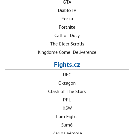
GTA
Diablo IV
Forza
Fortnite
Call of Duty
The Elder Scrolls
Kingdome Come: Deliverence
Fights.cz
UFC
Oktagon
Clash of The Stars
PFL
KSW
I am Figter
Sumó
Karlos Vémola