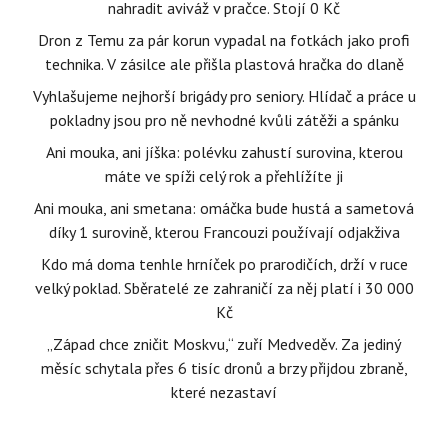
nahradit aviváž v pračce. Stojí 0 Kč
Dron z Temu za pár korun vypadal na fotkách jako profi
technika. V zásilce ale přišla plastová hračka do dlaně
Vyhlašujeme nejhorší brigády pro seniory. Hlídač a práce u
pokladny jsou pro ně nevhodné kvůli zátěži a spánku
Ani mouka, ani jíška: polévku zahustí surovina, kterou
máte ve spíži celý rok a přehlížíte ji
Ani mouka, ani smetana: omáčka bude hustá a sametová
díky 1 surovině, kterou Francouzi používají odjakživa
Kdo má doma tenhle hrníček po prarodičích, drží v ruce
velký poklad. Sběratelé ze zahraničí za něj platí i 30 000
Kč
„Západ chce zničit Moskvu,“ zuří Medveděv. Za jediný
měsíc schytala přes 6 tisíc dronů a brzy přijdou zbraně,
které nezastaví