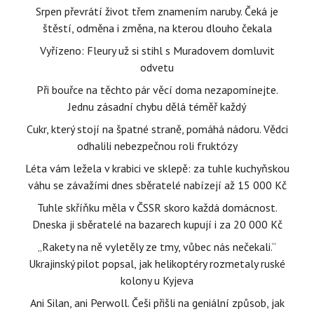
Srpen převrátí život třem znamením naruby. Čeká je
štěstí, odměna i změna, na kterou dlouho čekala
Vyřízeno: Fleury už si stihl s Muradovem domluvit
odvetu
Při bouřce na těchto pár věcí doma nezapomínejte.
Jednu zásadní chybu dělá téměř každý
Cukr, který stojí na špatné straně, pomáhá nádoru. Vědci
odhalili nebezpečnou roli fruktózy
Léta vám ležela v krabici ve sklepě: za tuhle kuchyňskou
váhu se závažími dnes sběratelé nabízejí až 15 000 Kč
Tuhle skříňku měla v ČSSR skoro každá domácnost.
Dneska ji sběratelé na bazarech kupují i za 20 000 Kč
„Rakety na ně vyletěly ze tmy, vůbec nás nečekali.“
Ukrajinský pilot popsal, jak helikoptéry rozmetaly ruské
kolony u Kyjeva
Ani Silan, ani Perwoll. Češi přišli na geniální způsob, jak