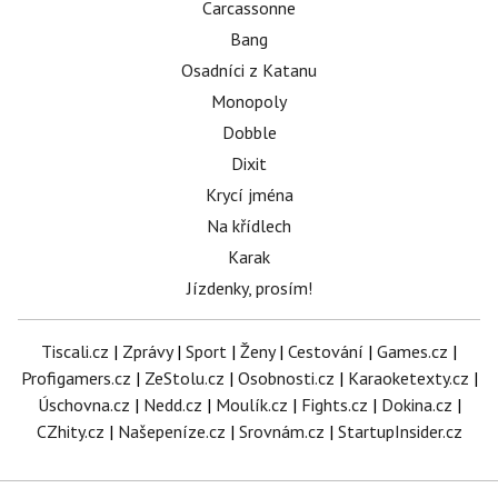
Carcassonne
Bang
Osadníci z Katanu
Monopoly
Dobble
Dixit
Krycí jména
Na křídlech
Karak
Jízdenky, prosím!
Tiscali.cz
|
Zprávy
|
Sport
|
Ženy
|
Cestování
|
Games.cz
|
Profigamers.cz
|
ZeStolu.cz
|
Osobnosti.cz
|
Karaoketexty.cz
|
Úschovna.cz
|
Nedd.cz
|
Moulík.cz
|
Fights.cz
|
Dokina.cz
|
CZhity.cz
|
Našepeníze.cz
|
Srovnám.cz
|
StartupInsider.cz