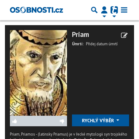
Priam
Úmrtí:
Přidej datum úmrtí
RYCHLÝ VÝBĚR
Priam, Priamos - (latinsky Priamus) je v řecké mytologii syn trojského