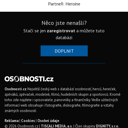
Partneři: Heroine
Něco jste nenašli?
Stačí se jen
zaregistrovat
a můžete tuto
databázi
DOPLNIT
Osobnosti.cz
Největší český web s databází osobností, herců, hereček,
zpěváků, zpěvaček, modelek, filmů, hudebních skupin a sportovců. Kromě
toho zde najdete i spisovatele, panovníky a finančníky. Vedle užitečných
informací web obsahuje i fotografie, diskografie, filmografie a vztahy
známých osobností.
Reklama
|
Cookies
|
Osobní údaje
© 2026 Osobnosti.cz |
TISCALI MEDIA, a.s.
| Člen skupiny
DIGNITY, s.r.o.