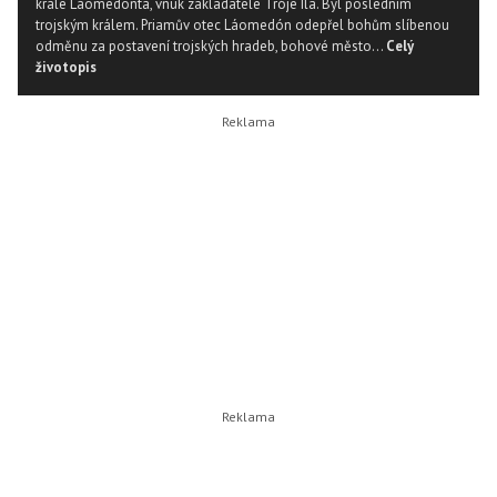
krále Láomedonta, vnuk zakladatele Tróje Íla. Byl posledním
trojským králem. Priamův otec Láomedón odepřel bohům slíbenou
odměnu za postavení trojských hradeb, bohové město...
Celý
životopis