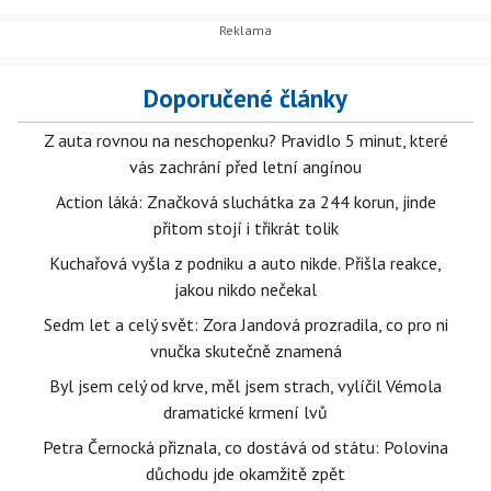
Doporučené články
Z auta rovnou na neschopenku? Pravidlo 5 minut, které
vás zachrání před letní angínou
Action láká: Značková sluchátka za 244 korun, jinde
přitom stojí i třikrát tolik
Kuchařová vyšla z podniku a auto nikde. Přišla reakce,
jakou nikdo nečekal
Sedm let a celý svět: Zora Jandová prozradila, co pro ni
vnučka skutečně znamená
Byl jsem celý od krve, měl jsem strach, vylíčil Vémola
dramatické krmení lvů
Petra Černocká přiznala, co dostává od státu: Polovina
důchodu jde okamžitě zpět