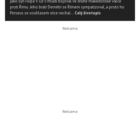
jako syn Filipa V. Už v mládí bojoval ve druhé makedonské válce
proti Římu. Jeho bratr Demétri se Římem sympatizoval, a proto ho
Perseus se souhlasem otce nechal...
Celý životopis