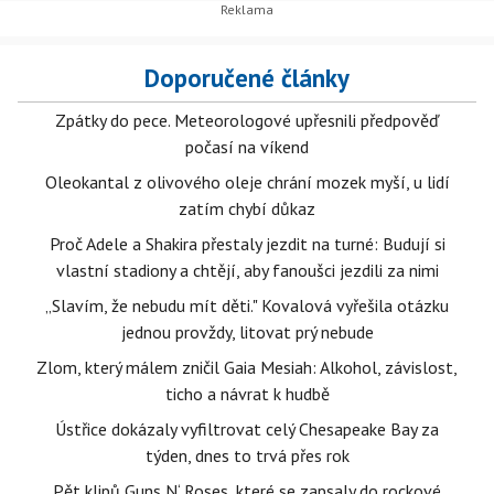
Doporučené články
Zpátky do pece. Meteorologové upřesnili předpověď
počasí na víkend
Oleokantal z olivového oleje chrání mozek myší, u lidí
zatím chybí důkaz
Proč Adele a Shakira přestaly jezdit na turné: Budují si
vlastní stadiony a chtějí, aby fanoušci jezdili za nimi
„Slavím, že nebudu mít děti." Kovalová vyřešila otázku
jednou provždy, litovat prý nebude
Zlom, který málem zničil Gaia Mesiah: Alkohol, závislost,
ticho a návrat k hudbě
Ústřice dokázaly vyfiltrovat celý Chesapeake Bay za
týden, dnes to trvá přes rok
Pět klipů Guns N‘ Roses, které se zapsaly do rockové