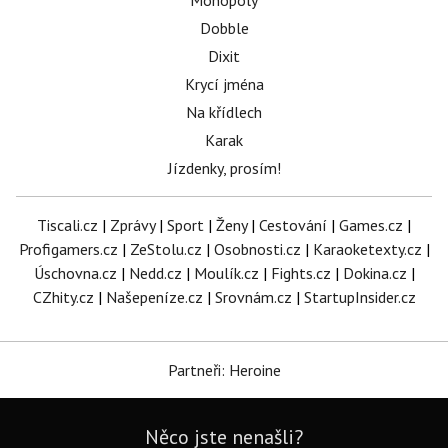
Monopoly
Dobble
Dixit
Krycí jména
Na křídlech
Karak
Jízdenky, prosím!
Tiscali.cz
|
Zprávy
|
Sport
|
Ženy
|
Cestování
|
Games.cz
|
Profigamers.cz
|
ZeStolu.cz
|
Osobnosti.cz
|
Karaoketexty.cz
|
Úschovna.cz
|
Nedd.cz
|
Moulík.cz
|
Fights.cz
|
Dokina.cz
|
CZhity.cz
|
Našepeníze.cz
|
Srovnám.cz
|
StartupInsider.cz
Partneři: Heroine
Něco jste nenašli?