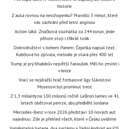
historie
Z auta rovnou na neschopenku? Pravidlo 5 minut, které
vás zachrání před letní angínou
Action láká: Značková sluchátka za 244 korun, jinde
přitom stojí i třikrát tolik
Dobrodružství s bohem Panem: Čepelka napsal text,
Kubišová ho zpívala, melodie je stará přes 400 let
Trump je prý Khabibův největší fanoušek. Měl ho zmínit i
v knize
Vrací se nejdražší hráč fotbalové ligy. Slávistovi
Mosesovi byl prominut trest
Z 1,3 miliardy na 100 milionů ročně. LeBron James ve 41
letech obětoval peníze, aby předběhl Jordana
Mercedes-Benz v roce 2026 představí 10 nových aut
najednou: Zde je přehled všech, které v Česku uvidíme
Vyměnitelná baterie, dva systémy a žádný Android ani iOS.