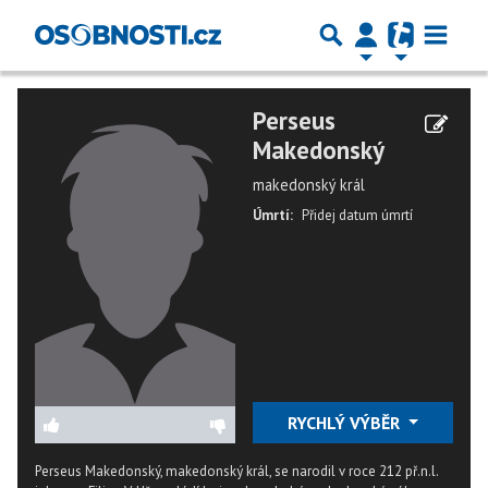
Perseus
Makedonský
makedonský král
Úmrtí:
Přidej datum úmrtí
RYCHLÝ VÝBĚR
Perseus Makedonský, makedonský král, se narodil v roce 212 př.n.l.