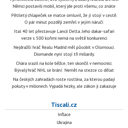
Němci postavili mobil, který jde proti všemu, co znáte
Pětiletý chlapeček se matce omluvil, že jí stojí v cestě.
O pár minut později zemřel v jejím náručí
Ital 40 let přestavuje Lancii Delta. Jeho dakar-safari
verze s 500 koňmi nemá na světě konkurenci
Nejdražší hráč Realu Madrid měl působit v Olomouci.
Diomande nyní stojí tři miliardy.
Chára srazil na kole běžce, ten skončil v nemocnici.
Bývalý hráč NHL se brání: Neměl na stezce co dělat
Na českých zahradách roste rostlina, za kterou padají
pokuty v milionech. Vypadá hezky, ale zákon ji zakazuje
Tiscali.cz
Inflace
Ukrajina