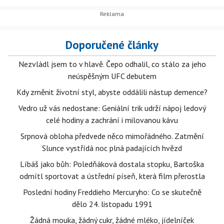
Doporučené články
Nezvládl jsem to v hlavě. Čepo odhalil, co stálo za jeho
neúspěšným UFC debutem
Kdy změnit životní styl, abyste oddálili nástup demence?
Vedro už vás nedostane: Geniální trik udrží nápoj ledový
celé hodiny a zachrání i milovanou kávu
Srpnová obloha předvede něco mimořádného. Zatmění
Slunce vystřídá noc plná padajících hvězd
Líbáš jako bůh: Poledňáková dostala stopku, Bartoška
odmítl sportovat a ústřední píseň, která film přerostla
Poslední hodiny Freddieho Mercuryho: Co se skutečně
dělo 24. listopadu 1991
Žádná mouka, žádný cukr, žádné mléko, jídelníček