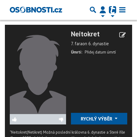
Neitokret
7. faraon 6. dynastie
Úmrtí:
Přidej datum úmrtí
RYCHLÝ VÝBĚR
"Neitokret(Netikret) Možná poslední královna 6. dynastie a Steré říše