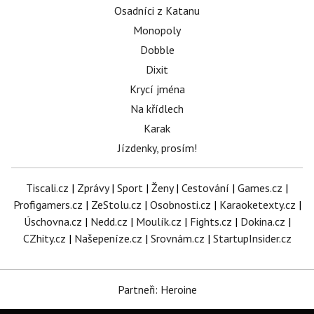
Osadníci z Katanu
Monopoly
Dobble
Dixit
Krycí jména
Na křídlech
Karak
Jízdenky, prosím!
Tiscali.cz
|
Zprávy
|
Sport
|
Ženy
|
Cestování
|
Games.cz
|
Profigamers.cz
|
ZeStolu.cz
|
Osobnosti.cz
|
Karaoketexty.cz
|
Úschovna.cz
|
Nedd.cz
|
Moulík.cz
|
Fights.cz
|
Dokina.cz
|
CZhity.cz
|
Našepeníze.cz
|
Srovnám.cz
|
StartupInsider.cz
Partneři: Heroine