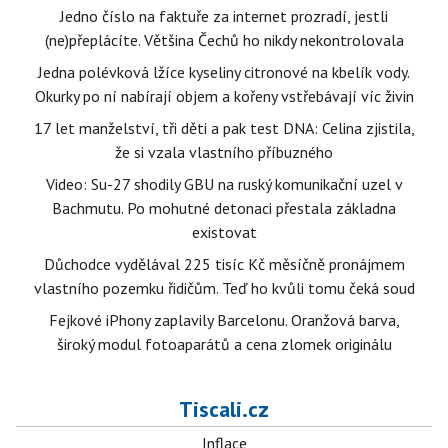
Jedno číslo na faktuře za internet prozradí, jestli
(ne)přeplácíte. Většina Čechů ho nikdy nekontrolovala
Jedna polévková lžíce kyseliny citronové na kbelík vody.
Okurky po ní nabírají objem a kořeny vstřebávají víc živin
17 let manželství, tři děti a pak test DNA: Celina zjistila,
že si vzala vlastního příbuzného
Video: Su-27 shodily GBU na ruský komunikační uzel v
Bachmutu. Po mohutné detonaci přestala základna
existovat
Důchodce vydělával 225 tisíc Kč měsíčně pronájmem
vlastního pozemku řidičům. Teď ho kvůli tomu čeká soud
Fejkové iPhony zaplavily Barcelonu. Oranžová barva,
široký modul fotoaparátů a cena zlomek originálu
Tiscali.cz
Inflace