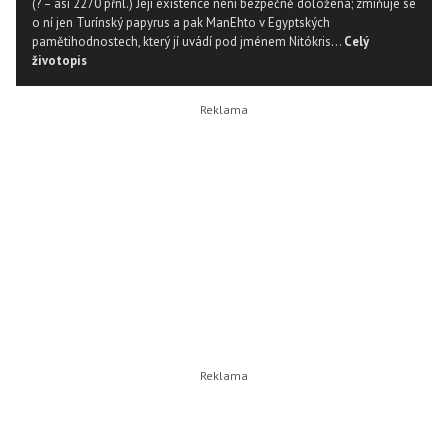
(? – asi 2270 přnl.) Její existence není bezpečně doložena; zmiňuje se
o ní jen Turínský papyrus a pak ManEhto v Egyptských
pamětihodnostech, který jí uvádí pod jménem Nitókris...
Celý
životopis