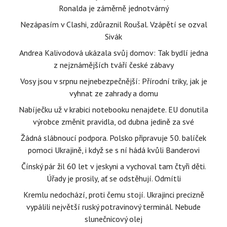
Ronalda je záměrně jednotvárný
Nezápasím v Clashi, zdůraznil Roušal. Vzápětí se ozval
Sivák
Andrea Kalivodová ukázala svůj domov: Tak bydlí jedna
z nejznámějších tváří české zábavy
Vosy jsou v srpnu nejnebezpečnější: Přírodní triky, jak je
vyhnat ze zahrady a domu
Nabíječku už v krabici notebooku nenajdete. EU donutila
výrobce změnit pravidla, od dubna jedině za své
Žádná slábnoucí podpora. Polsko připravuje 50. balíček
pomoci Ukrajině, i když se s ní hádá kvůli Banderovi
Čínský pár žil 60 let v jeskyni a vychoval tam čtyři děti.
Úřady je prosily, ať se odstěhují. Odmítli
Kremlu nedochází, proti čemu stojí. Ukrajinci precizně
vypálili největší ruský potravinový terminál. Nebude
slunečnicový olej