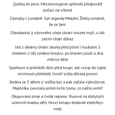
Zpátky do pece. Meteorologové upřesnili předpověď
počasí na víkend
Zásnuby v Londýně: Syn legendy Mekyho Žbirky oznámil,
že se žení
Oleokantal z olivového oleje chrání mozek myší, u lidí
zatím chybí důkaz
Jód z lékárny chrání okurky před plísní i houbami. S
chlebem z něj vznikne hnojivo, po kterém plodí o dva
měsíce déle
Sparksovi si prohlédli dům před koupí, ale vstup do tajné
místnosti přehlédli. Uvnitř stála dětská postel
Rodina se 3 dětmi jí zničila byt a pak začala vyhrožovat.
Majitelka zavolala policii kvůli tomu, co našla uvnitř
Okupovaný zmar a tvrdé represe: Rusové na dobytých
územích kradou děti. Hrozí kolaps dodávek elektřiny i
vody