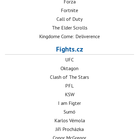
Forza
Fortnite
Call of Duty
The Elder Scrolls
Kingdome Come: Deliverence
Fights.cz
UFC
Oktagon
Clash of The Stars
PFL
KSW
I am Figter
Sumó
Karlos Vémola
Jiří Procházka
Conor McGregor