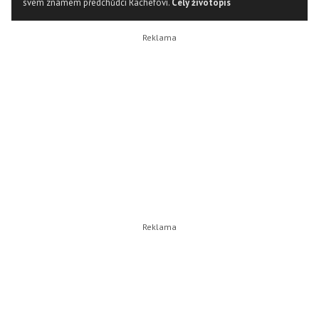
svém známém předchůdci Rachefovi.
Celý životopis