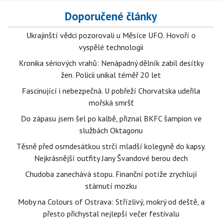
Doporučené články
Ukrajinští vědci pozorovali u Měsíce UFO. Hovoří o
vyspělé technologii
Kronika sériových vrahů: Nenápadný dělník zabil desítky
žen. Policii unikal téměř 20 let
Fascinující i nebezpečná. U pobřeží Chorvatska udeřila
mořská smršť
Do zápasu jsem šel po kalbě, přiznal BKFC šampion ve
službách Oktagonu
Těsně před osmdesátkou strčí mladší kolegyně do kapsy.
Nejkrásnější outfity Jany Švandové berou dech
Chudoba zanechává stopu. Finanční potíže zrychlují
stárnutí mozku
Moby na Colours of Ostrava: Střízlivý, mokrý od deště, a
přesto přichystal nejlepší večer festivalu