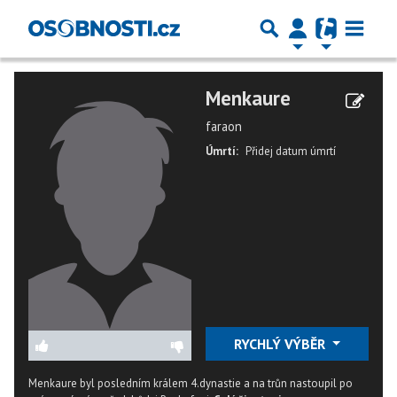
Menkaure
faraon
Úmrtí:
Přidej datum úmrtí
RYCHLÝ VÝBĚR
Menkaure byl posledním králem 4.dynastie a na trůn nastoupil po