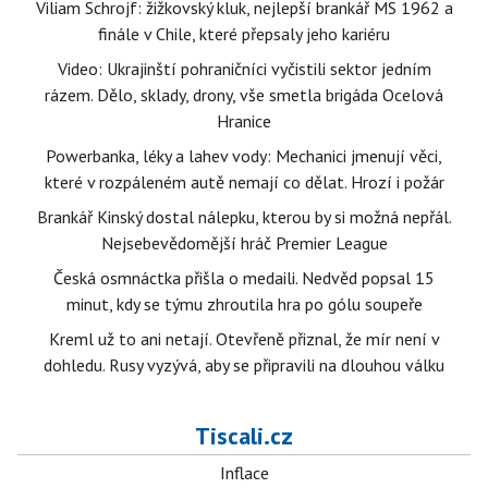
Viliam Schrojf: žižkovský kluk, nejlepší brankář MS 1962 a
finále v Chile, které přepsaly jeho kariéru
Video: Ukrajinští pohraničníci vyčistili sektor jedním
rázem. Dělo, sklady, drony, vše smetla brigáda Ocelová
Hranice
Powerbanka, léky a lahev vody: Mechanici jmenují věci,
které v rozpáleném autě nemají co dělat. Hrozí i požár
Brankář Kinský dostal nálepku, kterou by si možná nepřál.
Nejsebevědomější hráč Premier League
Česká osmnáctka přišla o medaili. Nedvěd popsal 15
minut, kdy se týmu zhroutila hra po gólu soupeře
Kreml už to ani netají. Otevřeně přiznal, že mír není v
dohledu. Rusy vyzývá, aby se připravili na dlouhou válku
Tiscali.cz
Inflace