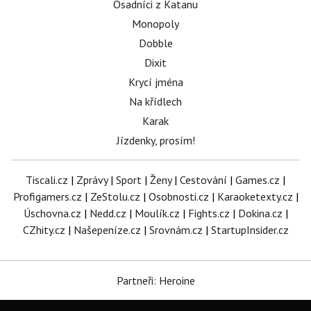
Osadníci z Katanu
Monopoly
Dobble
Dixit
Krycí jména
Na křídlech
Karak
Jízdenky, prosím!
Tiscali.cz
|
Zprávy
|
Sport
|
Ženy
|
Cestování
|
Games.cz
|
Profigamers.cz
|
ZeStolu.cz
|
Osobnosti.cz
|
Karaoketexty.cz
|
Úschovna.cz
|
Nedd.cz
|
Moulík.cz
|
Fights.cz
|
Dokina.cz
|
CZhity.cz
|
Našepeníze.cz
|
Srovnám.cz
|
StartupInsider.cz
Partneři: Heroine