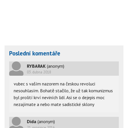
Poslední komentáře
RYBARAK
(anonym)
03. dubna 2018
vubec s vaším nazorem na českou revoluci
nesouhlasím. Bohatě stačilo, že už tak komunizmus
byl prolití krví neviních lidí. Asi se o dejepis moc
nezajímate a nebo mate sadistické sklony
Dida
(anonym)
21. prosince 2016