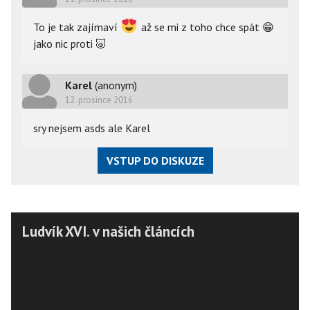
To je tak zajímaví
až se mi z toho chce spát
😁
jako nic proti
🐷
Karel
(anonym)
12. prosince 2016
sry nejsem asds ale Karel
VSTUP DO DISKUZE
Ludvík XVI. v našich článcích