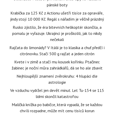
pánské boty
Krabička za 125 Kč z Actionu ušetří tisíce za opraváře,
jindy stojí 10 000 Kč. Regál s nářadím je věčně prázdný
Rusko zjistilo, že éra bitevních helikoptér skončila, a
pomalu je vyřazuje. Ukrajinci je proškolili, jak to nikdy
nečekali
Rajčata do limonády? V Itálii je to klasika a chuť předčí i
citrónovku. Stačí 500 g rajčat a jeden citrón
Kvete i v zimě a stačí mu kousek kořínku. Ptačinec
žabinec je noční můra zahrádkářů, dá se ho ale zbavit
Nejhloupější znamení zvěrokruhu: 4 hlupáci dle
astrologie
Ve vzduchu vydržel jen devět minut. Let Tu-154 se 115
lidmi skončil katastrofou
Maličká knížka po babičce, která vypadá, že se každou
chvíli rozpadne, může mít cenu tisíců korun