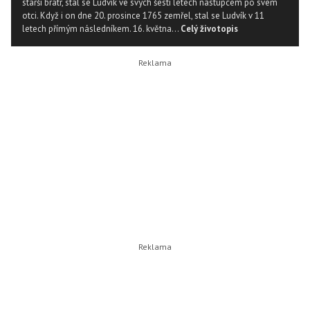
starší bratr, stal se Ludvík ve svých šesti letech nástupcem po svém
otci. Když i on dne 20. prosince 1765 zemřel, stal se Ludvík v 11
letech přímým následníkem. 16. května...
Celý životopis