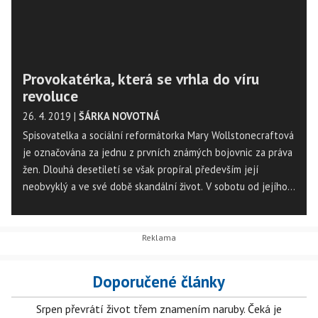
Provokatérka, která se vrhla do víru
revoluce
26. 4. 2019
|
ŠÁRKA NOVOTNÁ
Spisovatelka a sociální reformátorka Mary Wollstonecraftová
je označována za jednu z prvních známých bojovnic za práva
žen. Dlouhá desetiletí se však propíral především její
neobvyklý a ve své době skandální život. V sobotu od jejího
narození uplyne 260 let.
Doporučené články
Srpen převrátí život třem znamením naruby. Čeká je