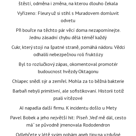
štěstí, odměna i změna, na kterou dlouho čekala
Vyřízeno: Fleury už si stihl s Muradovem domluvit
odvetu
Při bouřce na těchto pár věcí doma nezapomínejte.
Jednu zásadní chybu dělá téměř každý
Cukr, který stojí na špatné straně, pomáhá nádoru. Vědci
odhalili nebezpečnou roli fruktózy
Byl to rozlučkový zápas, okomentoval promotér
budoucnost hvězdy Oktagonu
Chlapec snědl sýr a zemřel. Mohla za to běžná bakterie
Barbaři nebyli primitivní, ale sofistikovaní. Historii totiž
psali vítězové
AI napadla další firmu. K incidentu došlo u Mety
Pavel Bobek a jeho největší hit: Píseň „Veď mě dál, cesto
má“ se původně jmenovala Rododendron
Odlehčete v létě svým nohám aneb tipy na vzdušné