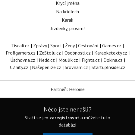
Krycí jména
Na křídlech
Karak
Jízdenky, prosím!
Tiscali.cz
|
Zprávy
|
Sport
|
Ženy
|
Cestování
|
Games.cz
|
Profigamers.cz
|
ZeStolu.cz
|
Osobnosti.cz
|
Karaoketexty.cz
|
Úschovna.cz
|
Nedd.cz
|
Moulík.cz
|
Fights.cz
|
Dokina.cz
|
CZhity.cz
|
Našepeníze.cz
|
Srovnám.cz
|
StartupInsider.cz
Partneři: Heroine
Něco jste nenašli?
Stačí se jen
zaregistrovat
a můžete tuto
databázi