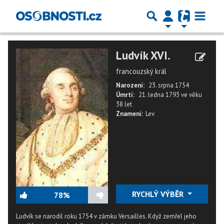
Ludvík XVI.
francouzský král
Narození:
23. srpna 1754
Úmrtí:
21. ledna 1793
ve věku
38 let
Znamení:
Lev
RYCHLÝ VÝBĚR
78%
Ludvík se narodil roku 1754 v zámku Versailles. Když zemřel jeho