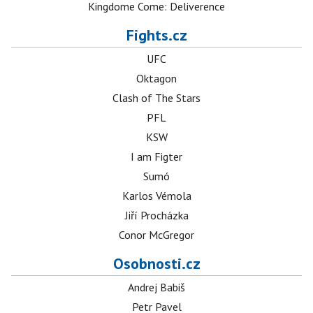
Kingdome Come: Deliverence
Fights.cz
UFC
Oktagon
Clash of The Stars
PFL
KSW
I am Figter
Sumó
Karlos Vémola
Jiří Procházka
Conor McGregor
Osobnosti.cz
Andrej Babiš
Petr Pavel