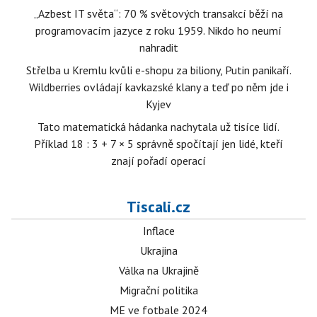
„Azbest IT světa“: 70 % světových transakcí běží na
programovacím jazyce z roku 1959. Nikdo ho neumí
nahradit
Střelba u Kremlu kvůli e-shopu za biliony, Putin panikaří.
Wildberries ovládají kavkazské klany a teď po něm jde i
Kyjev
Tato matematická hádanka nachytala už tisíce lidí.
Příklad 18 : 3 + 7 × 5 správně spočítají jen lidé, kteří
znají pořadí operací
Tiscali.cz
Inflace
Ukrajina
Válka na Ukrajině
Migrační politika
ME ve fotbale 2024