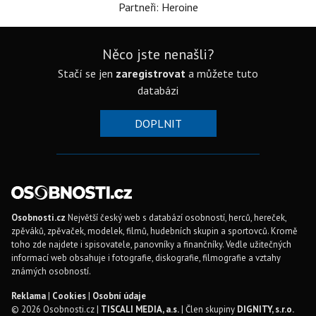
Partneři: Heroine
Něco jste nenašli?
Stačí se jen
zaregistrovat
a můžete tuto
databázi
DOPLNIT
Osobnosti.cz
Největší český web s databází osobností, herců, hereček,
zpěváků, zpěvaček, modelek, filmů, hudebních skupin a sportovců. Kromě
toho zde najdete i spisovatele, panovníky a finančníky. Vedle užitečných
informací web obsahuje i fotografie, diskografie, filmografie a vztahy
známých osobností.
Reklama
|
Cookies
|
Osobní údaje
© 2026 Osobnosti.cz |
TISCALI MEDIA, a.s.
| Člen skupiny
DIGNITY, s.r.o.