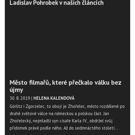
Ladislav Pohrobek v našich článcích
Město filmařů, které přečkalo válku bez
újmy
30. 8. 2019
|
HELENA KALENDOVÁ
Görlitz i Zgorzelec, to obojí je Zhořelec, město rozdělené po
druhé světové válce na německou a polskou část. Jan
Zhořelecký, nejmladší syn císaře Karla IV., obdržel svůj
přídomek právě podle něho. Až do sedmnáctého století