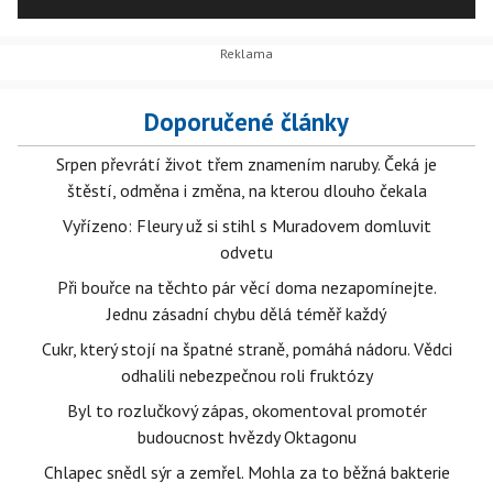
spadalo totiž město pod Království české.
Doporučené články
Srpen převrátí život třem znamením naruby. Čeká je
štěstí, odměna i změna, na kterou dlouho čekala
Vyřízeno: Fleury už si stihl s Muradovem domluvit
odvetu
Při bouřce na těchto pár věcí doma nezapomínejte.
Jednu zásadní chybu dělá téměř každý
Cukr, který stojí na špatné straně, pomáhá nádoru. Vědci
odhalili nebezpečnou roli fruktózy
Byl to rozlučkový zápas, okomentoval promotér
budoucnost hvězdy Oktagonu
Chlapec snědl sýr a zemřel. Mohla za to běžná bakterie