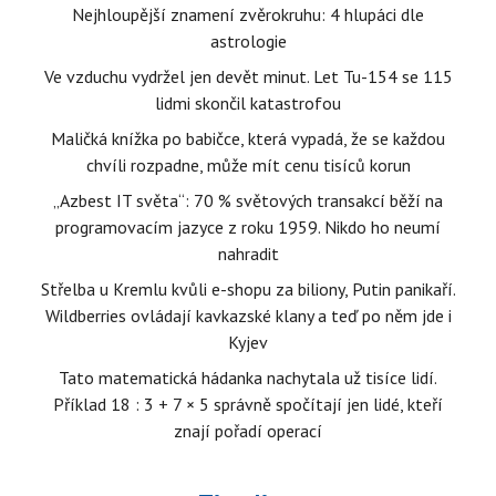
Nejhloupější znamení zvěrokruhu: 4 hlupáci dle
astrologie
Ve vzduchu vydržel jen devět minut. Let Tu-154 se 115
lidmi skončil katastrofou
Maličká knížka po babičce, která vypadá, že se každou
chvíli rozpadne, může mít cenu tisíců korun
„Azbest IT světa“: 70 % světových transakcí běží na
programovacím jazyce z roku 1959. Nikdo ho neumí
nahradit
Střelba u Kremlu kvůli e-shopu za biliony, Putin panikaří.
Wildberries ovládají kavkazské klany a teď po něm jde i
Kyjev
Tato matematická hádanka nachytala už tisíce lidí.
Příklad 18 : 3 + 7 × 5 správně spočítají jen lidé, kteří
znají pořadí operací