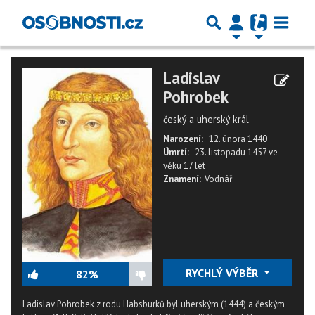
Ladislav
Pohrobek
český a uherský král
Narození:
12. února 1440
Úmrtí:
23. listopadu 1457
ve
věku
17 let
Znamení:
Vodnář
RYCHLÝ VÝBĚR
82%
Ladislav Pohrobek z rodu Habsburků byl uherským (1444) a českým