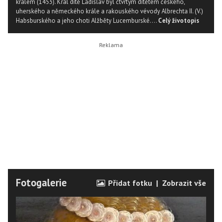
králem (1453). Král dítě Ladislav byl čtvrtým dítětem českého,
uherského a německého krále a rakouského vévody Albrechta II. (V.)
Habsburského a jeho choti Alžběty Lucemburské....
Celý životopis
Fotogalerie
Přidat fotku
|
Zobrazit vše