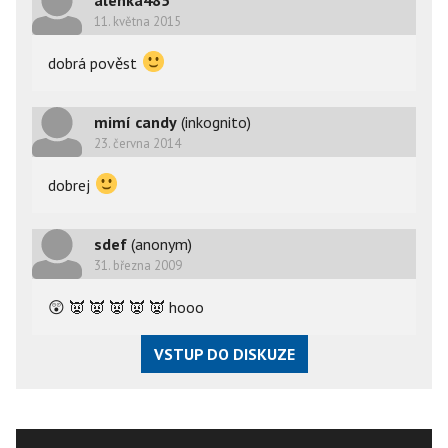
alenka485
11. května 2015
dobrá pověst
mimí candy
(inkognito)
23. června 2014
dobrej
sdef
(anonym)
31. března 2009
😲
👿
👿
👿
👿
👿
hooo
VSTUP DO DISKUZE