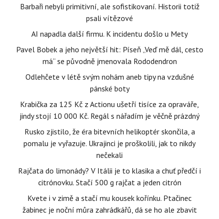
Barbaři nebyli primitivní, ale sofistikovaní. Historii totiž
psali vítězové
AI napadla další firmu. K incidentu došlo u Mety
Pavel Bobek a jeho největší hit: Píseň „Veď mě dál, cesto
má“ se původně jmenovala Rododendron
Odlehčete v létě svým nohám aneb tipy na vzdušné
pánské boty
Krabička za 125 Kč z Actionu ušetří tisíce za opraváře,
jindy stojí 10 000 Kč. Regál s nářadím je věčně prázdný
Rusko zjistilo, že éra bitevních helikoptér skončila, a
pomalu je vyřazuje. Ukrajinci je proškolili, jak to nikdy
nečekali
Rajčata do limonády? V Itálii je to klasika a chuť předčí i
citrónovku. Stačí 500 g rajčat a jeden citrón
Kvete i v zimě a stačí mu kousek kořínku. Ptačinec
žabinec je noční můra zahrádkářů, dá se ho ale zbavit