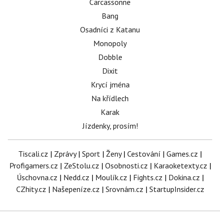
Carcassonne
Bang
Osadníci z Katanu
Monopoly
Dobble
Dixit
Krycí jména
Na křídlech
Karak
Jízdenky, prosím!
Tiscali.cz
|
Zprávy
|
Sport
|
Ženy
|
Cestování
|
Games.cz
|
Profigamers.cz
|
ZeStolu.cz
|
Osobnosti.cz
|
Karaoketexty.cz
|
Úschovna.cz
|
Nedd.cz
|
Moulík.cz
|
Fights.cz
|
Dokina.cz
|
CZhity.cz
|
Našepeníze.cz
|
Srovnám.cz
|
StartupInsider.cz