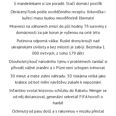
S mandelinkami si lze poradit. Stačí domácí postřik
Obrácený řízek podle osvědčeného receptu: Krkovička i
kuřecí maso budou neuvěřitelně šťavnaté
Mravenci na záhonech zmizí do půl hodiny. Tři suroviny z
domácnosti za pár korun je vyženou na celé léto
Putinova odporná válka: Ruské drony krouží nad
ukrajinskými civilisty a bez milosti je zabíjí. Bezmála 1
000 mrtvých, z toho 179 dětí
Dlouholetý kouč národního týmu v problémech. Jandač si
přivodil vážné zranění a v Plzni není schopen trénovat
30 minut a máte zubní náhradu: 3D tiskárna velká jako
krabice od bot mění návštěvu zubaře k nepoznání
Infantino svolal krizovou schůzku do Rabatu. Wenger se
od něj distancoval, generální sekretář FIFA hovoří o
hanbě
Ochrnutý od pasu dolů a s rakovinou v mozku přestal