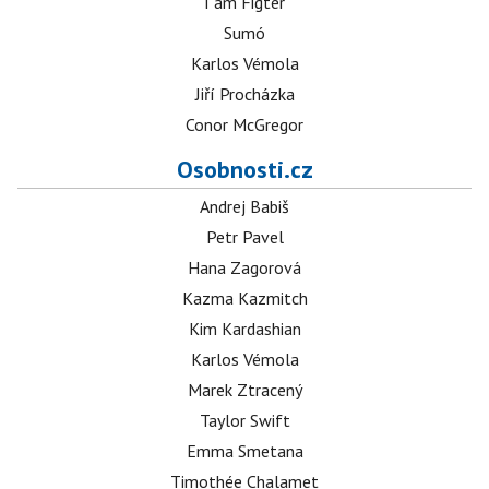
I am Figter
Sumó
Karlos Vémola
Jiří Procházka
Conor McGregor
Osobnosti.cz
Andrej Babiš
Petr Pavel
Hana Zagorová
Kazma Kazmitch
Kim Kardashian
Karlos Vémola
Marek Ztracený
Taylor Swift
Emma Smetana
Timothée Chalamet