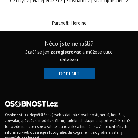
CZhity.cz
|
Našepeníze.cz
|
Srovnám.cz
|
StartupInsider.cz
Partneři: Heroine
Něco jste nenašli?
Stačí se jen
zaregistrovat
a můžete tuto
databázi
DOPLNIT
Osobnosti.cz
Největší český web s databází osobností, herců, hereček,
zpěváků, zpěvaček, modelek, filmů, hudebních skupin a sportovců. Kromě
toho zde najdete i spisovatele, panovníky a finančníky. Vedle užitečných
informací web obsahuje i fotografie, diskografie, filmografie a vztahy