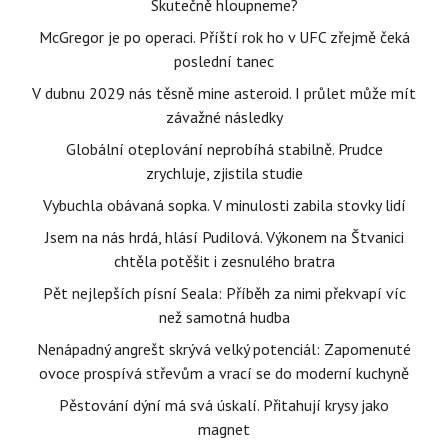
Skutečně hloupneme?
McGregor je po operaci. Příští rok ho v UFC zřejmě čeká
poslední tanec
V dubnu 2029 nás těsně mine asteroid. I průlet může mít
závažné následky
Globální oteplování neprobíhá stabilně. Prudce
zrychluje, zjistila studie
Vybuchla obávaná sopka. V minulosti zabila stovky lidí
Jsem na nás hrdá, hlásí Pudilová. Výkonem na Štvanici
chtěla potěšit i zesnulého bratra
Pět nejlepších písní Seala: Příběh za nimi překvapí víc
než samotná hudba
Nenápadný angrešt skrývá velký potenciál: Zapomenuté
ovoce prospívá střevům a vrací se do moderní kuchyně
Pěstování dýní má svá úskalí. Přitahují krysy jako
magnet