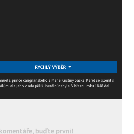
RYCHLÝ VÝBĚR
anuela, prince carignanského a Marie Kristiny Saské. Karel se oženil s
rálům, ale jeho vláda příliš liberální nebyla. V březnu roku 1848 dal
komentáře, buďte první!