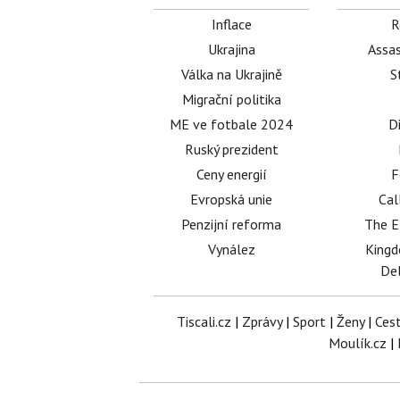
Inflace
R
Ukrajina
Assas
Válka na Ukrajině
S
Migrační politika
ME ve fotbale 2024
D
Ruský prezident
Ceny energií
F
Evropská unie
Cal
Penzijní reforma
The E
Vynález
King
Del
Tiscali.cz
|
Zprávy
|
Sport
|
Ženy
|
Ces
Moulík.cz
|