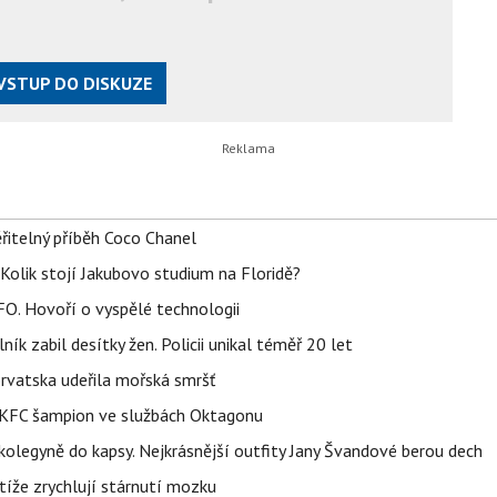
VSTUP DO DISKUZE
řitelný příběh Coco Chanel
Kolik stojí Jakubovo studium na Floridě?
FO. Hovoří o vyspělé technologii
ík zabil desítky žen. Policii unikal téměř 20 let
orvatska udeřila mořská smršť
 BKFC šampion ve službách Oktagonu
olegyně do kapsy. Nejkrásnější outfity Jany Švandové berou dech
íže zrychlují stárnutí mozku