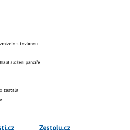
é zmizelo s továrnou
alil složení pancíře
ho zastala
te
ti.cz
Zestolu.cz