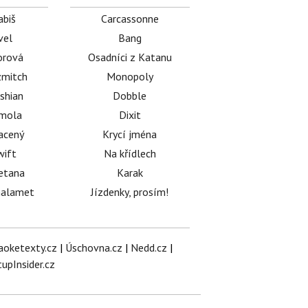
abiš
Carcassonne
vel
Bang
orová
Osadníci z Katanu
mitch
Monopoly
shian
Dobble
émola
Dixit
acený
Krycí jména
wift
Na křídlech
etana
Karak
halamet
Jízdenky, prosím!
aoketexty.cz
|
Úschovna.cz
|
Nedd.cz
|
tupInsider.cz