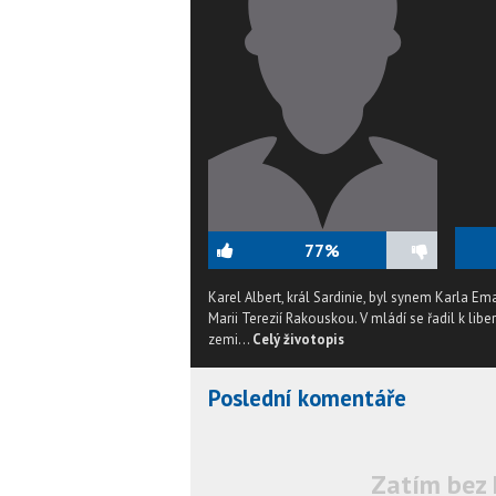
77%
Karel Albert, král Sardinie, byl synem Karla Em
Marii Terezií Rakouskou. V mládí se řadil k libe
zemi...
Celý životopis
Poslední komentáře
Zatím bez 