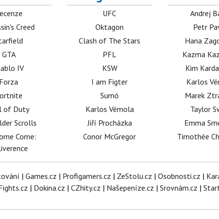
ecenze
UFC
Andrej B
sin's Creed
Oktagon
Petr Pa
tarfield
Clash of The Stars
Hana Zag
GTA
PFL
Kazma Kaz
iablo IV
KSW
Kim Karda
Forza
I am Figter
Karlos V
ortnite
Sumó
Marek Ztr
l of Duty
Karlos Vémola
Taylor S
lder Scrolls
Jiří Procházka
Emma Sm
dome Come:
Conor McGregor
Timothée C
iverence
tování
|
Games.cz
|
Profigamers.cz
|
ZeStolu.cz
|
Osobnosti.cz
|
Kar
Fights.cz
|
Dokina.cz
|
CZhity.cz
|
Našepeníze.cz
|
Srovnám.cz
|
Star