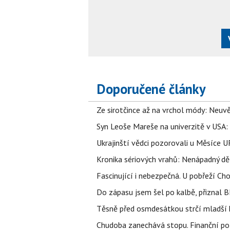
Doporučené články
Ze sirotčince až na vrchol módy: Neuvě
Syn Leoše Mareše na univerzitě v USA: 
Ukrajinští vědci pozorovali u Měsíce U
Kronika sériových vrahů: Nenápadný děln
Fascinující i nebezpečná. U pobřeží Ch
Do zápasu jsem šel po kalbě, přiznal
Těsně před osmdesátkou strčí mladší k
Chudoba zanechává stopu. Finanční pot