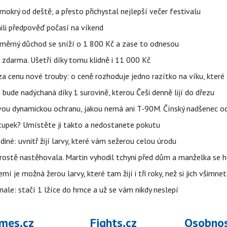
mokrý od deště, a přesto přichystal nejlepší večer festivalu
ili předpověď počasí na víkend
ůměrný důchod se sníží o 1 800 Kč a zase to odnesou
zdarma. Ušetří díky tomu klidně i 11 000 Kč
za cenu nové trouby: o ceně rozhoduje jedno razítko na víku, kter
bude nadýchaná díky 1 surovině, kterou Češi denně lijí do dřezu
ou dynamickou ochranu, jakou nemá ani T-90M. Čínský nadšenec odh
tupek? Umístěte ji takto a nedostanete pokutu
iné: uvnitř žijí larvy, které vám sežerou celou úrodu
prostě nastěhovala. Martin vyhodil tchyni před dům a manželka se 
í je možná žerou larvy, které tam žijí i tři roky, než si jich všimne
nale: stačí 1 lžíce do hrnce a už se vám nikdy neslepí
mes.cz
Fights.cz
Osobnos