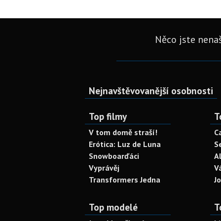
Něco jste nenaš
Nejnavštěvovanější osobnosti
Top filmy
T
V tom domě straší!
C
Erótica: Luz de Luna
S
Snowboarďáci
A
Vyprávěj
V
Transformers Jedna
J
Top modelé
T