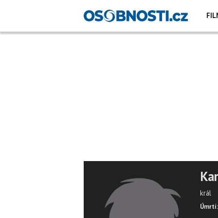
FIL
Kar
král
Úmrtí: