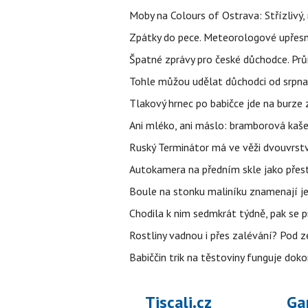
Moby na Colours of Ostrava: Střízlivý, 
Zpátky do pece. Meteorologové upřesn
Špatné zprávy pro české důchodce. Pr
Tohle můžou udělat důchodci od srpna 
Tlakový hrnec po babičce jde na burze 
Ani mléko, ani máslo: bramborová kaše 
Ruský Terminátor má ve věži dvouvrstv
Autokamera na předním skle jako přes
Boule na stonku maliníku znamenají jed
Chodila k nim sedmkrát týdně, pak se 
Rostliny vadnou i přes zalévání? Pod zem
Babiččin trik na těstoviny funguje doko
Tiscali.cz
Ga