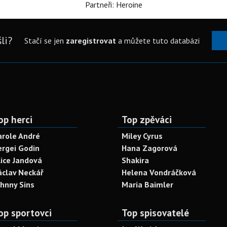
Partneři: Heroine
li?
Stačí se jen
zaregistrovat
a můžete tuto databázi
op herci
Top zpěváci
arole André
Miley Cyrus
ergei Godin
Hana Zagorová
lice Jandová
Shakira
áclav Neckář
Helena Vondráčková
ohnny Sins
Maria Baimler
op sportovci
Top spisovatelé