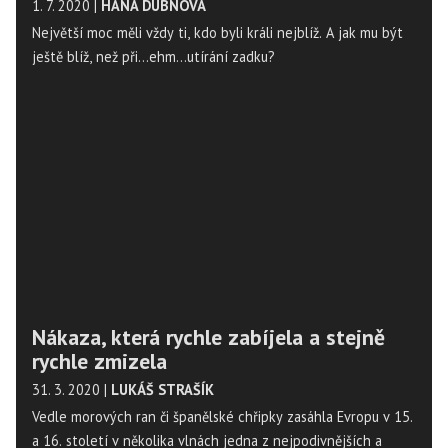
1. 7. 2020
|
HANA DUBNOVÁ
Největší moc měli vždy ti, kdo byli králi nejblíž. A jak mu být
ještě blíž, než při…ehm…utírání zadku?
Nákaza, která rychle zabíjela a stejně
rychle zmizela
31. 3. 2020
|
LUKÁŠ STRAŠÍK
Vedle morových ran či španělské chřipky zasáhla Evropu v 15.
a 16. století v několika vlnách jedna z nejpodivnějších a