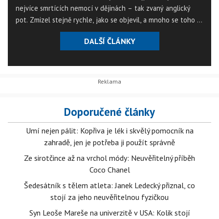
nejvíce smrtících nemocí v dějinách – tak zvaný anglický
pot. Zmizel stejně rychle, jako se objevil, a mnoho se toho o
něm neví.
DALŠÍ ČLÁNKY
Doporučené články
Umí nejen pálit: Kopřiva je lék i skvělý pomocník na
zahradě, jen je potřeba ji použít správně
Ze sirotčince až na vrchol módy: Neuvěřitelný příběh
Coco Chanel
Šedesátník s tělem atleta: Janek Ledecký přiznal, co
stojí za jeho neuvěřitelnou fyzičkou
Syn Leoše Mareše na univerzitě v USA: Kolik stojí