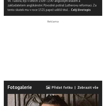
VII. Tudora, byl v letech 1509–1547 anglickým králem a
zakladatelem anglikánství. Původně potíral Lutherovu reformaci. Za
tento skutek mu v roce 1521 papež udělil titul...
Celý životopis
Fotogalerie
Přidat fotku
|
Zobrazit vše