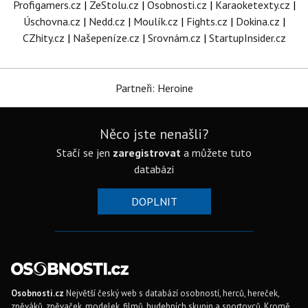
Profigamers.cz
|
ZeStolu.cz
|
Osobnosti.cz
|
Karaoketexty.cz
|
Úschovna.cz
|
Nedd.cz
|
Moulík.cz
|
Fights.cz
|
Dokina.cz
|
CZhity.cz
|
Našepeníze.cz
|
Srovnám.cz
|
StartupInsider.cz
Partneři: Heroine
Něco jste nenašli?
Stačí se jen
zaregistrovat
a můžete tuto
databázi
DOPLNIT
Osobnosti.cz
Největší český web s databází osobností, herců, hereček,
zpěváků, zpěvaček, modelek, filmů, hudebních skupin a sportovců. Kromě