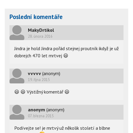
Poslední komentáře
MakyDrtikol
28. února 2016
Jindra je hold Jindra pořád stejnej proutník ikdyž je už
dobrejch 470 let mrtvej
😃
vvvvv
(anonym)
19. října 2015
😃
😃
Výstižný komentář
😃
anonym
(anonym)
07. března 2015
Podívejte se! je mrtvý už několik století a blbne