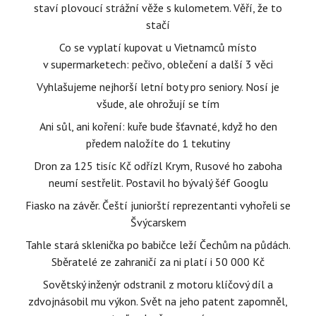
staví plovoucí strážní věže s kulometem. Věří, že to
stačí
Co se vyplatí kupovat u Vietnamců místo
v supermarketech: pečivo, oblečení a další 3 věci
Vyhlašujeme nejhorší letní boty pro seniory. Nosí je
všude, ale ohrožují se tím
Ani sůl, ani koření: kuře bude šťavnaté, když ho den
předem naložíte do 1 tekutiny
Dron za 125 tisíc Kč odřízl Krym, Rusové ho zaboha
neumí sestřelit. Postavil ho bývalý šéf Googlu
Fiasko na závěr. Čeští juniorští reprezentanti vyhořeli se
Švýcarskem
Tahle stará sklenička po babičce leží Čechům na půdách.
Sběratelé ze zahraničí za ni platí i 50 000 Kč
Sovětský inženýr odstranil z motoru klíčový díl a
zdvojnásobil mu výkon. Svět na jeho patent zapomněl,