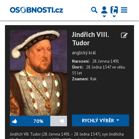
Jindřich VIII.
Tudor
anglický král
Narození:
28. června 1491
Úmrtí:
28. ledna 1547
ve věku
55 let
Znamení:
Rak
RYCHLÝ VÝBĚR
70%
Jindřich VIII. Tudor (28. června 1491 – 28. ledna 1547), syn Jindřicha