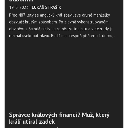
19. 5. 2023
|
LUKÁŠ STRAŠÍK
Před 487 lety se anglický král zbavil své druhé manželky
obzvlášť krutým způsobem. Po zjevně vykonstruovaném
obvinění z čarodějnictví, cizoložství, incestu a velezrady jí
nechal useknout hlavu. Budiž mu alespoň přičteno k dobru, že
k tomu přizval opravdového experta.
Správce králových financí? Muž, který
králi utíral zadek