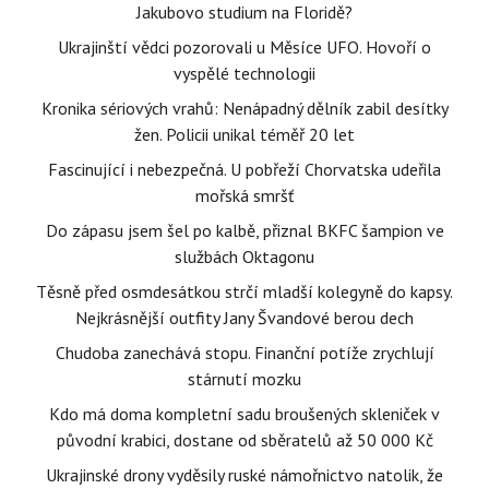
Jakubovo studium na Floridě?
Ukrajinští vědci pozorovali u Měsíce UFO. Hovoří o
vyspělé technologii
Kronika sériových vrahů: Nenápadný dělník zabil desítky
žen. Policii unikal téměř 20 let
Fascinující i nebezpečná. U pobřeží Chorvatska udeřila
mořská smršť
Do zápasu jsem šel po kalbě, přiznal BKFC šampion ve
službách Oktagonu
Těsně před osmdesátkou strčí mladší kolegyně do kapsy.
Nejkrásnější outfity Jany Švandové berou dech
Chudoba zanechává stopu. Finanční potíže zrychlují
stárnutí mozku
Kdo má doma kompletní sadu broušených skleniček v
původní krabici, dostane od sběratelů až 50 000 Kč
Ukrajinské drony vyděsily ruské námořnictvo natolik, že