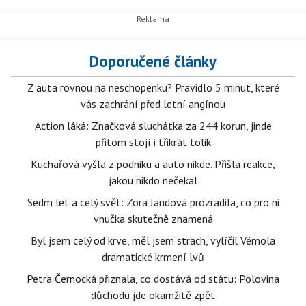
Doporučené články
Z auta rovnou na neschopenku? Pravidlo 5 minut, které
vás zachrání před letní angínou
Action láká: Značková sluchátka za 244 korun, jinde
přitom stojí i třikrát tolik
Kuchařová vyšla z podniku a auto nikde. Přišla reakce,
jakou nikdo nečekal
Sedm let a celý svět: Zora Jandová prozradila, co pro ni
vnučka skutečně znamená
Byl jsem celý od krve, měl jsem strach, vylíčil Vémola
dramatické krmení lvů
Petra Černocká přiznala, co dostává od státu: Polovina
důchodu jde okamžitě zpět