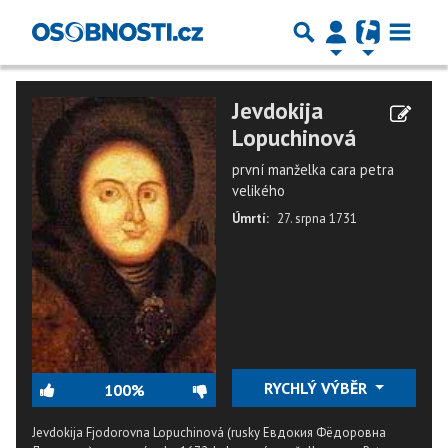
Jevdokija
Lopuchinová
první manželka cara petra
velikého
Úmrtí:
27. srpna 1731
RYCHLÝ VÝBĚR
100%
Jevdokija Fjodorovna Lopuchinová (rusky Евдокия Фёдоровна