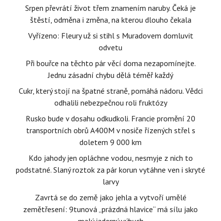
Srpen převrátí život třem znamením naruby. Čeká je
štěstí, odměna i změna, na kterou dlouho čekala
Vyřízeno: Fleury už si stihl s Muradovem domluvit
odvetu
Při bouřce na těchto pár věcí doma nezapomínejte.
Jednu zásadní chybu dělá téměř každý
Cukr, který stojí na špatné straně, pomáhá nádoru. Vědci
odhalili nebezpečnou roli fruktózy
Rusko bude v dosahu odkudkoli. Francie promění 20
transportních obrů A400M v nosiče řízených střel s
doletem 9 000 km
Kdo jahody jen opláchne vodou, nesmyje z nich to
podstatné. Slaný roztok za pár korun vytáhne ven i skryté
larvy
Zavrtá se do země jako jehla a vytvoří umělé
zemětřesení: 9tunová „prázdná hlavice“ má sílu jako