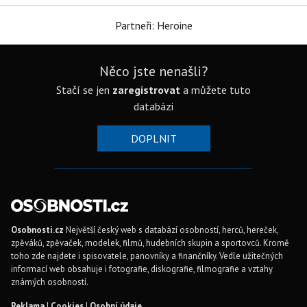
Partneři: Heroine
Něco jste nenašli?
Stačí se jen
zaregistrovat
a můžete tuto
databázi
DOPLNIT
Osobnosti.cz
Největší český web s databází osobností, herců, hereček,
zpěváků, zpěvaček, modelek, filmů, hudebních skupin a sportovců. Kromě
toho zde najdete i spisovatele, panovníky a finančníky. Vedle užitečných
informací web obsahuje i fotografie, diskografie, filmografie a vztahy
známých osobností.
Reklama
|
Cookies
|
Osobní údaje