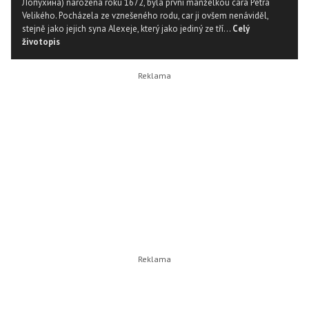
Лопухина) narozená roku 1672, byla první manželkou cara Petra
Velikého. Pocházela ze vznešeného rodu, car ji ovšem nenáviděl,
stejně jako jejich syna Alexeje, který jako jediný ze tří...
Celý
životopis