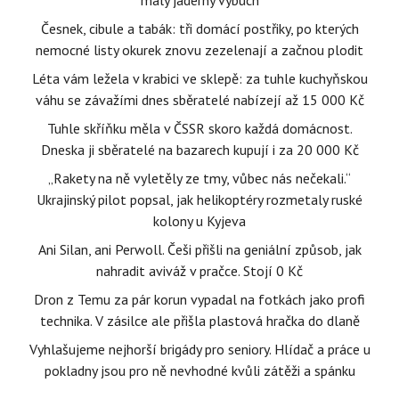
malý jaderný výbuch
Česnek, cibule a tabák: tři domácí postřiky, po kterých
nemocné listy okurek znovu zezelenají a začnou plodit
Léta vám ležela v krabici ve sklepě: za tuhle kuchyňskou
váhu se závažími dnes sběratelé nabízejí až 15 000 Kč
Tuhle skříňku měla v ČSSR skoro každá domácnost.
Dneska ji sběratelé na bazarech kupují i za 20 000 Kč
„Rakety na ně vyletěly ze tmy, vůbec nás nečekali.“
Ukrajinský pilot popsal, jak helikoptéry rozmetaly ruské
kolony u Kyjeva
Ani Silan, ani Perwoll. Češi přišli na geniální způsob, jak
nahradit aviváž v pračce. Stojí 0 Kč
Dron z Temu za pár korun vypadal na fotkách jako profi
technika. V zásilce ale přišla plastová hračka do dlaně
Vyhlašujeme nejhorší brigády pro seniory. Hlídač a práce u
pokladny jsou pro ně nevhodné kvůli zátěži a spánku