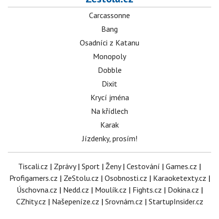
Carcassonne
Bang
Osadníci z Katanu
Monopoly
Dobble
Dixit
Krycí jména
Na křídlech
Karak
Jízdenky, prosím!
Tiscali.cz
|
Zprávy
|
Sport
|
Ženy
|
Cestování
|
Games.cz
|
Profigamers.cz
|
ZeStolu.cz
|
Osobnosti.cz
|
Karaoketexty.cz
|
Úschovna.cz
|
Nedd.cz
|
Moulík.cz
|
Fights.cz
|
Dokina.cz
|
CZhity.cz
|
Našepeníze.cz
|
Srovnám.cz
|
StartupInsider.cz