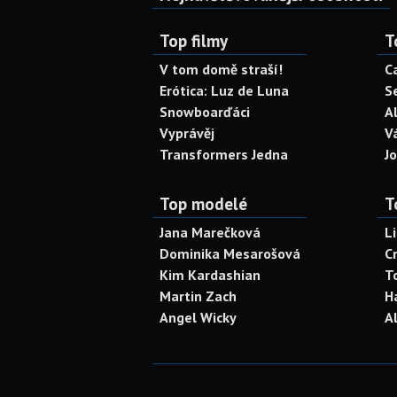
Top filmy
T
V tom domě straší!
C
Erótica: Luz de Luna
S
Snowboarďáci
A
Vyprávěj
V
Transformers Jedna
J
Top modelé
T
Jana Marečková
L
Dominika Mesarošová
C
Kim Kardashian
T
Martin Zach
H
Angel Wicky
A