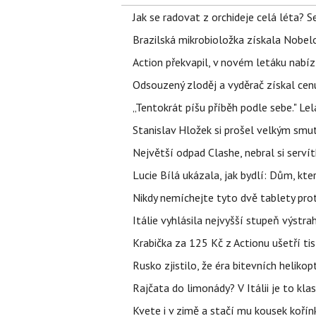
Jak se radovat z orchideje celá léta? S
Brazilská mikrobioložka získala Nobelo
Action překvapil, v novém letáku nabízí
Odsouzený zloděj a vyděrač získal cenu
„Tentokrát píšu příběh podle sebe." Le
Stanislav Hložek si prošel velkým smut
Největší odpad Clashe, nebral si serví
Lucie Bílá ukázala, jak bydlí: Dům, kter
Nikdy nemíchejte tyto dvě tablety pro
Itálie vyhlásila nejvyšší stupeň výstr
Krabička za 125 Kč z Actionu ušetří tis
Rusko zjistilo, že éra bitevních helikopt
Rajčata do limonády? V Itálii je to klas
Kvete i v zimě a stačí mu kousek kořín