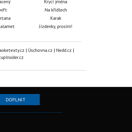
acený
Krycí jména
wift
Na křídlech
etana
Karak
halamet
Jízdenky, prosím!
aoketexty.cz
|
Úschovna.cz
|
Nedd.cz
|
tupInsider.cz
DOPLNIT