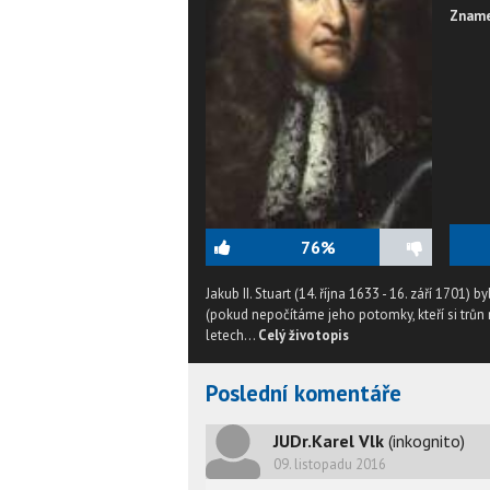
Zname
76%
Jakub II. Stuart (14. října 1633 - 16. září 1701)
(pokud nepočítáme jeho potomky, kteří si trůn n
letech...
Celý životopis
Poslední komentáře
JUDr.Karel Vlk
(inkognito)
09. listopadu 2016