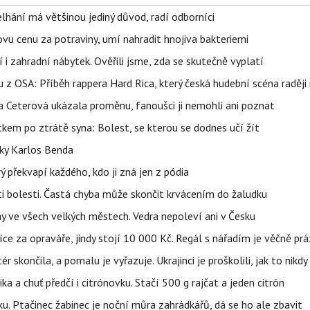
elhání má většinou jediný důvod, radí odborníci
vu cenu za potraviny, umí nahradit hnojiva bakteriemi
 i zahradní nábytek. Ověřili jsme, zda se skutečně vyplatí
 z OSA: Příběh rappera Hard Rica, který česká hudební scéna raději 
la Ceterová ukázala proměnu, fanoušci ji nemohli ani poznat
kem po ztrátě syna: Bolest, se kterou se dodnes učí žít
tky Karlos Benda
ý překvapí každého, kdo ji zná jen z pódia
ti bolesti. Častá chyba může skončit krvácením do žaludku
ahy ve všech velkých městech. Vedra nepoleví ani v Česku
íce za opraváře, jindy stojí 10 000 Kč. Regál s nářadím je věčně pr
ér skončila, a pomalu je vyřazuje. Ukrajinci je proškolili, jak to nikdy
ika a chuť předčí i citrónovku. Stačí 500 g rajčat a jeden citrón
ku. Ptačinec žabinec je noční můra zahrádkářů, dá se ho ale zbavit