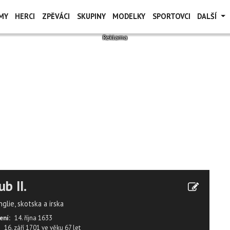
MY
HERCI
ZPĚVÁCI
SKUPINY
MODELKY
SPORTOVCI
DALŠÍ
ub II.
nglie, skotska a irska
ení:
14. října 1633
16. září 1701
ve věku
67 let