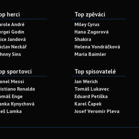
op herci
Top zpěváci
arole André
Miley Cyrus
ergei Godin
Hana Zagorová
lice Jandová
Shakira
áclav Neckář
Helena Vondráčková
ohnny Sins
Maria Baimler
op sportovci
Top spisovatelé
ionel Messi
Jan Werich
ristiano Ronaldo
Tomáš Lukavec
omáš Enge
Eduard Petiška
anka Kynychová
Karel Čapek
leš Lamka
Josef Veromír Pleva