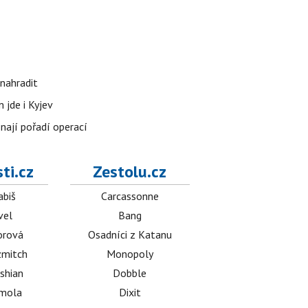
nahradit
 jde i Kyjev
znají pořadí operací
ti.cz
Zestolu.cz
abiš
Carcassonne
vel
Bang
orová
Osadníci z Katanu
mitch
Monopoly
shian
Dobble
émola
Dixit