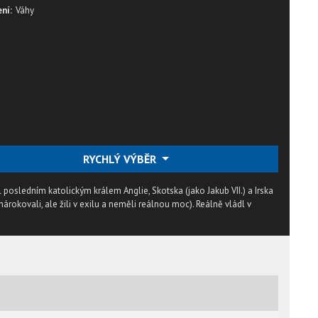
ní:
Váhy
RYCHLÝ VÝBĚR
 byl posledním katolickým králem Anglie, Skotska (jako Jakub VII.) a Irska
árokovali, ale žili v exilu a neměli reálnou moc). Reálně vládl v