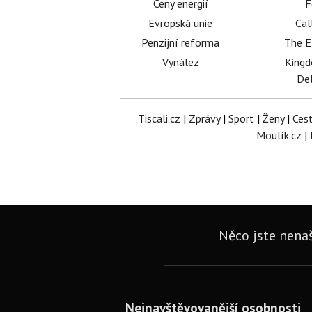
Ceny energií
F
Evropská unie
Cal
Penzijní reforma
The E
Vynález
King
Del
Tiscali.cz
|
Zprávy
|
Sport
|
Ženy
|
Ces
Moulík.cz
|
Něco jste nenaš
Nejnavštěvovanější osobnosti