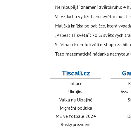
Nejhloupější znamení zvěrokruhu: 4 hl
Ve vzduchu vydržel jen devět minut. L
Maličká knížka po babičce, která vypad
„Azbest IT světa“: 70 % světových tra
Střelba u Kremlu kvůli e-shopu za bilio
Tato matematická hádanka nachytala už t
Tiscali.cz
Ga
Inflace
R
Ukrajina
Assas
Válka na Ukrajině
S
Migrační politika
ME ve fotbale 2024
D
Ruský prezident