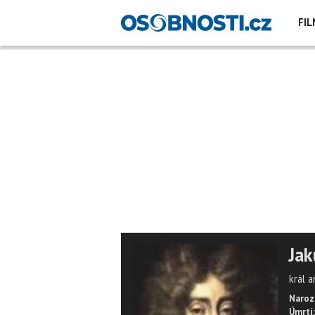
FIL
Jak
král a
Naroz
Úmrtí: