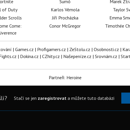
ortnite
Sumó
Marek Ztr
l of Duty
Karlos Vémola
Taylor S
lder Scrolls
Jiří Procházka
Emma Sm
dome Come:
Conor McGregor
Timothée C
iverence
tování
|
Games.cz
|
Profigamers.cz
|
ZeStolu.cz
|
Osobnosti.cz
|
Kar
Fights.cz
|
Dokina.cz
|
CZhity.cz
|
Našepeníze.cz
|
Srovnám.cz
|
Star
Partneři: Heroine
li?
Stačí se jen
zaregistrovat
a můžete tuto databázi