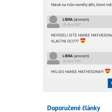
Nárok na trůn neměly děti, které měl
LIBRA
(anonym)
28. října 2007
NEVIDELI JSTE HANSE MATHESO
VLASTNI OCI???
LIBRA
(anonym)
28. října 2007
MILUJU HANSE MATHESONA!!!
Doporučené články