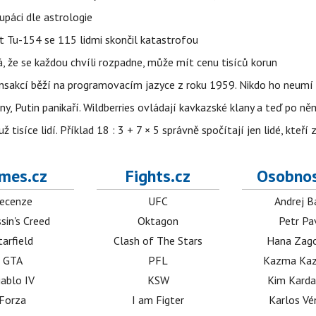
upáci dle astrologie
et Tu-154 se 115 lidmi skončil katastrofou
á, že se každou chvíli rozpadne, může mít cenu tisíců korun
nsakcí běží na programovacím jazyce z roku 1959. Nikdo ho neumí 
ny, Putin panikaří. Wildberries ovládají kavkazské klany a teď po něm
isíce lidí. Příklad 18 : 3 + 7 × 5 správně spočítají jen lidé, kteří 
mes.cz
Fights.cz
Osobnos
ecenze
UFC
Andrej B
sin's Creed
Oktagon
Petr Pa
tarfield
Clash of The Stars
Hana Zag
GTA
PFL
Kazma Kaz
iablo IV
KSW
Kim Karda
Forza
I am Figter
Karlos V