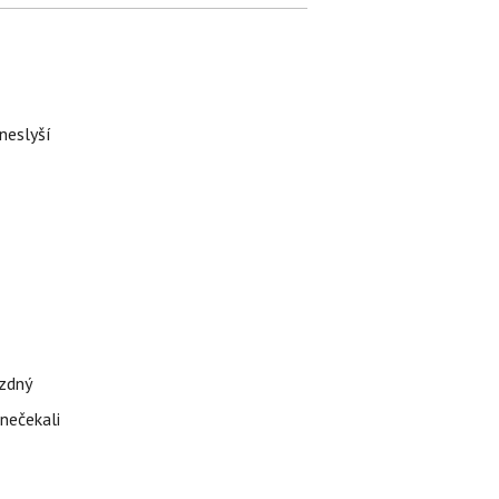
neslyší
ázdný
 nečekali