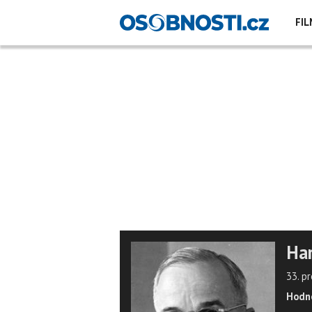
FIL
Har
33. p
Hodno