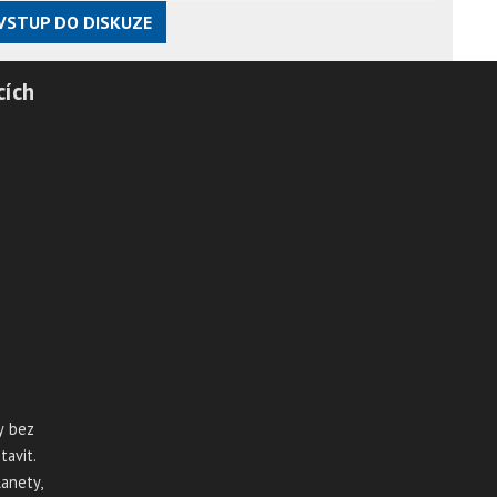
VSTUP DO DISKUZE
cích
y bez
tavit.
anety,