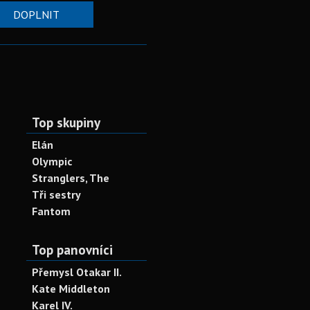
DOPLNIT
Top skupiny
Elán
Olympic
Stranglers, The
Tři sestry
Fantom
Top panovníci
Přemysl Otakar II.
Kate Middleton
Karel IV.