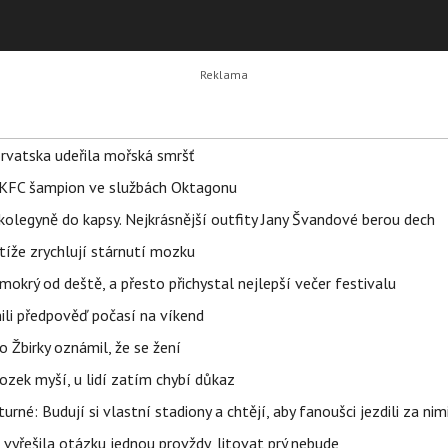
orvatska udeřila mořská smršť
 BKFC šampion ve službách Oktagonu
olegyně do kapsy. Nejkrásnější outfity Jany Švandové berou dech
íže zrychlují stárnutí mozku
mokrý od deště, a přesto přichystal nejlepší večer festivalu
ili předpověď počasí na víkend
 Žbirky oznámil, že se žení
ozek myší, u lidí zatím chybí důkaz
urné: Budují si vlastní stadiony a chtějí, aby fanoušci jezdili za nim
 vyřešila otázku jednou provždy, litovat prý nebude