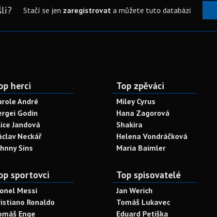
li?
Stačí se jen
zaregistrovat
a můžete tuto databázi
op herci
Top zpěváci
arole André
Miley Cyrus
ergei Godin
Hana Zagorová
lice Jandová
Shakira
áclav Neckář
Helena Vondráčková
ohnny Sins
Maria Baimler
op sportovci
Top spisovatelé
ionel Messi
Jan Werich
ristiano Ronaldo
Tomáš Lukavec
omáš Enge
Eduard Petiška