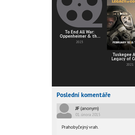
To End All War:
Oppenheimer & the
Atomic Bomb
2023
Tuskegee A
Legacy of 
2021
Poslední komentáře
JF
(anonym)
01. února 2015
Prahobyčejný vrah.