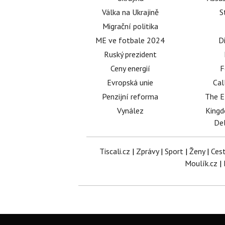
Válka na Ukrajině
S
Migrační politika
ME ve fotbale 2024
D
Ruský prezident
Ceny energií
F
Evropská unie
Cal
Penzijní reforma
The E
Vynález
King
Del
Tiscali.cz
|
Zprávy
|
Sport
|
Ženy
|
Ces
Moulík.cz
|