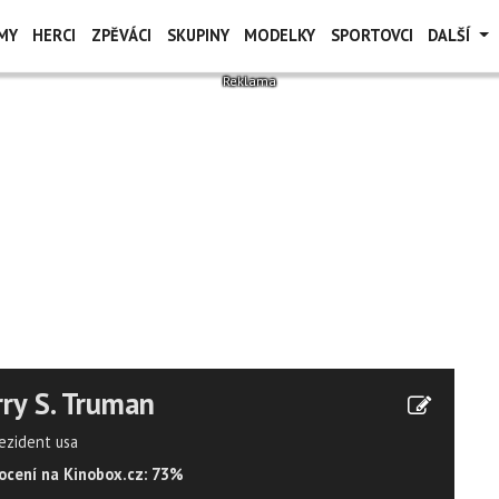
MY
HERCI
ZPĚVÁCI
SKUPINY
MODELKY
SPORTOVCI
DALŠÍ
ry S. Truman
rezident usa
cení na Kinobox.cz: 73%