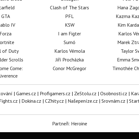
tarfield
Clash of The Stars
Hana Zag
GTA
PFL
Kazma Kaz
iablo IV
KSW
Kim Karda
Forza
I am Figter
Karlos V
ortnite
Sumó
Marek Ztr
l of Duty
Karlos Vémola
Taylor S
lder Scrolls
Jiří Procházka
Emma Sm
dome Come:
Conor McGregor
Timothée C
iverence
tování
|
Games.cz
|
Profigamers.cz
|
ZeStolu.cz
|
Osobnosti.cz
|
Kar
Fights.cz
|
Dokina.cz
|
CZhity.cz
|
Našepeníze.cz
|
Srovnám.cz
|
Star
Partneři: Heroine