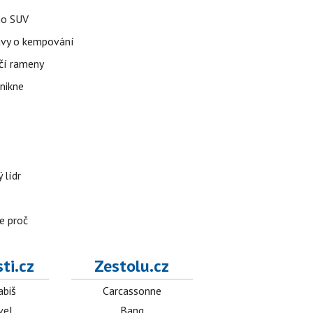
ho SUV
avy o kempování
rčí rameny
nikne
 lídr
e proč
ti.cz
Zestolu.cz
abiš
Carcassonne
vel
Bang