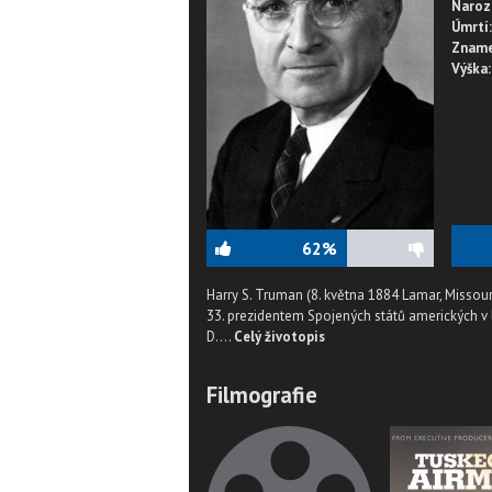
Naroz
Úmrtí:
Zname
Výška:
62%
Harry S. Truman (8. května 1884 Lamar, Missour
33. prezidentem Spojených států amerických v
D....
Celý životopis
Filmografie