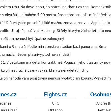
 českém trhu. Na dovolenou, do práce i na chatu za cenu kompaktní
jíte v obytňáku dlouhém 5,90 metru. Rossmönster Loft mění předst
tí. Už čtvrtý den po sobě ji lidé mažou znovu a znovu a Apple jen k
olilo Ukrajině používat Meteory.“ Střely, kterým žádné letadlo neu
hon přitom nemusí být špatně pohnojený
nkami o 9 metrů. Podle ministerstva stadion kazí panorama Brna
humáčích. Jeden plesnivý plod nakazí další
1. V pelotonu má delší kontrakt než Pogačar, jeho vlastní týmový
ku přinesl ručně psaný vzkaz, který z něj udělal hrdinu
e při nehodě vám pojišťovna nemusí vyplatit ani korunu. Vysvětlím
mes.cz
Fights.cz
Osobnos
ecenze
UFC
Andrej B
sin's Creed
Oktagon
Petr Pa