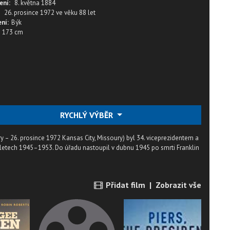
ení:
8. května 1884
26. prosince 1972
ve věku
88 let
ní:
Býk
173 cm
RYCHLÝ VÝBĚR
y – 26. prosince 1972 Kansas City, Missoury) byl 34. viceprezidentem a
 letech 1945–1953. Do úřadu nastoupil v dubnu 1945 po smrti Franklin
Přidat film
|
Zobrazit vše