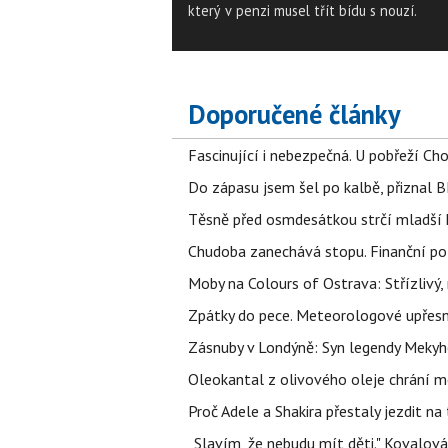
který v penzi musel třít bídu s nouzí.
Doporučené články
Fascinující i nebezpečná. U pobřeží Ch
Do zápasu jsem šel po kalbě, přiznal
Těsně před osmdesátkou strčí mladší k
Chudoba zanechává stopu. Finanční pot
Moby na Colours of Ostrava: Střízlivý, 
Zpátky do pece. Meteorologové upřesn
Zásnuby v Londýně: Syn legendy Mekyho
Oleokantal z olivového oleje chrání m
Proč Adele a Shakira přestaly jezdit na t
„Slavím, že nebudu mít děti." Kovalová