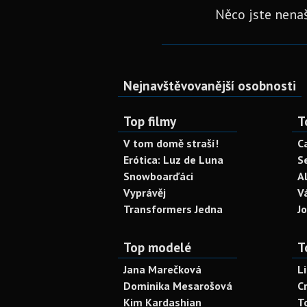
Něco jste nenaš
Nejnavštěvovanější osobnosti
Top filmy
T
V tom domě straší!
C
Erótica: Luz de Luna
S
Snowboarďáci
A
Vyprávěj
V
Transformers Jedna
J
Top modelé
T
Jana Marečková
L
Dominika Mesarošová
C
Kim Kardashian
T