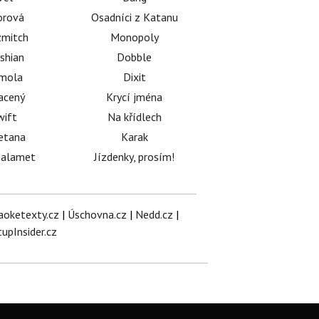
orová
Osadníci z Katanu
mitch
Monopoly
shian
Dobble
émola
Dixit
acený
Krycí jména
wift
Na křídlech
etana
Karak
halamet
Jízdenky, prosím!
aoketexty.cz
|
Úschovna.cz
|
Nedd.cz
|
tupInsider.cz