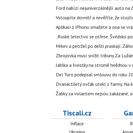
Ford nabízí nejuniverzálnější auto na
Vstoupíte dovnitř a nevěříte, že sto
Aplikaci z iPhonu smažete a ona se vrá
„Ruské letectvo se otřese. Švédsko pov
Mrkev a petržel po dešti praskají. Zá
Zbrojovka musí snížit tribuny Za Lužá
Jablka a švestky na stromě hnědnou v c
Del Toro podepsal smlouvu do roku 203
Dvanáctiletý ovčák utekl z farmy. Na kr
Žabky za volantem nejsou zakázané, al
Tiscali.cz
Ga
Inflace
R
Ukrajina
Assas