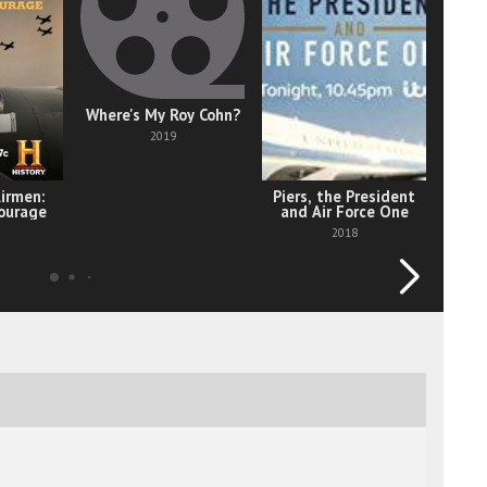
Where's My Roy Cohn?
2019
irmen:
Piers, the President
Ak
Courage
and Air Force One
2018