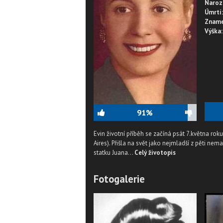
Naroz
Úmrtí:
Zname
Výška:
91%
Evin životní příběh se začíná psát 7.května ro
Aires). Přišla na svět jako nejmladší z pěti n
statku Juana...
Celý životopis
Fotogalerie