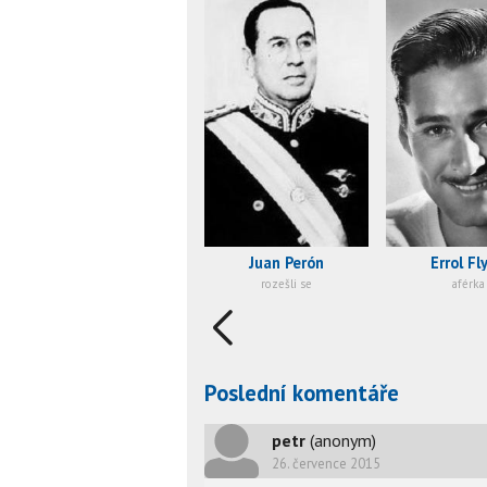
Errol Fl
Juan Perón
aférka
rozešli se
Poslední komentáře
petr
(anonym)
26. července 2015