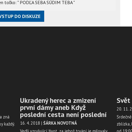
len toľko: " PODĽA SEBA SÚDIM TEBA "
VSTUP DO DISKUZE
Ukradený herec a zmizení
Svět 
první dámy aneb Když
20. 11.
poslední cesta není poslední
ta zná
Srdečně 
16. 4. 2018
|
ŠÁRKA NOVOTNÁ
y každý.
zblízka,
Vedli vzrušující život, za jehož trvání je milovaly,
od 19:00