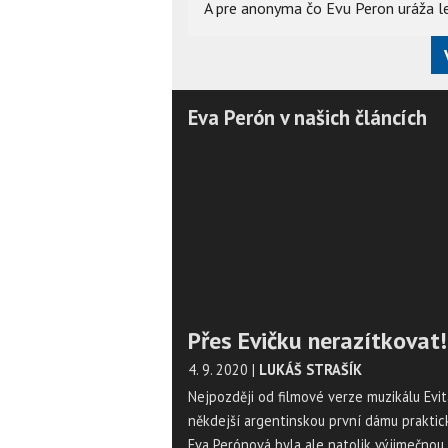
A pre anonyma čo Evu Peron uráža 
Eva Perón v našich článcích
Přes Evičku nerazítkovat!
4. 9. 2020
|
LUKÁŠ STRAŠÍK
Nejpozději od filmové verze muzikálu Evi
někdejší argentinskou první dámu praktick
Eva Perónová byla ale natolik výjimečnou