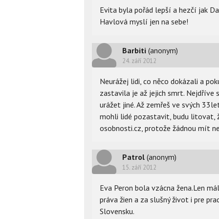
Evita byla pořád lepší a hezčí jak D
Havlová myslí jen na sebe!
Barbiti
(anonym)
24. září 2012
Neurážej lidi, co něco dokázali a pok
zastavila je až jejich smrt. Nejdříve
urážet jiné. Až zemřeš ve svých 33le
mohli lidé pozastavit, budu litovat
osobnosti.cz, protože žádnou mít n
Patrol
(anonym)
15. září 2012
Eva Peron bola vzácna žena.Len málo
práva žien a za slušný život i pre pra
Slovensku.