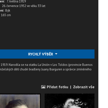
ení:
7. května 1919
26. července 1952
ve věku
33 let
ní:
Býk
165 cm
RYCHLÝ VÝBĚR
ku 1919. Narodila se na statku La Unión v Los Toldos (provincie Buenos
emanželských dětí chudé švadleny Juany Ibarguren a správce zmíněného
Přidat fotku
|
Zobrazit vše