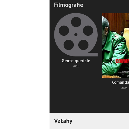
Filmografie
Gente querible
2010
Comanda
2003
Vztahy