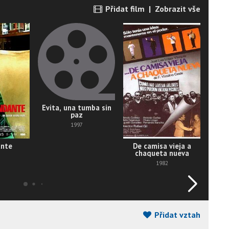
Přidat film
|
Zobrazit vše
Evita, una tumba sin
paz
1997
nte
De camisa vieja a
D
chaqueta nueva
1982
Přidat vztah