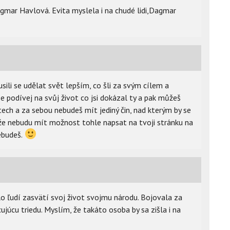
agmar Havlová. Evita myslela i na chudé lidi,Dagmar
usili se udělat svět lepším, co šli za svým cílem a
 se podívej na svůj život co jsi dokázal ty a pak můžeš
tech a za sebou nebudeš mít jediný čin, nad kterým by se
, že nebudu mít možnost tohle napsat na tvoji stránku na
ebudeš.
 ľudí zasvätí svoj život svojmu národu. Bojovala za
cujúcu triedu. Myslím, že takáto osoba by sa zišla i na