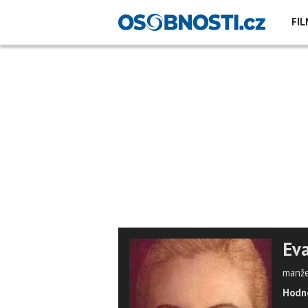
FIL
Eva
manže
Hodno