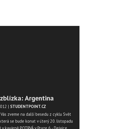
zblízka: Argentina
 2012
|
STUDENTPOINT.CZ
Vás zveme na další besedu z cyklu Svět
 která se bude konat v úterý 20. listopadu
 v kavárně POTRVÁ v Praze 6 - Dejvice.