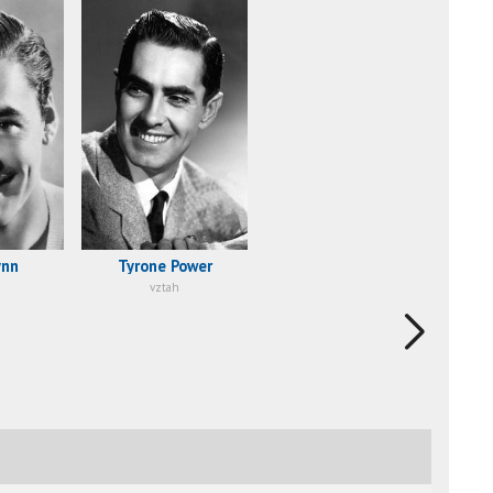
ynn
Tyrone Power
vztah