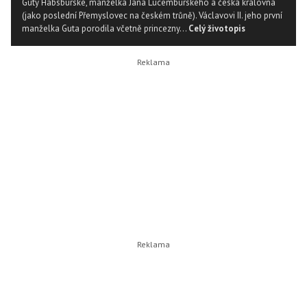
Guty Habsburské, manželka Jana Lucemburského a česká královna
(jako poslední Přemyslovec na českém trůně). Václavovi II. jeho první
manželka Guta porodila včetně princezny...
Celý životopis