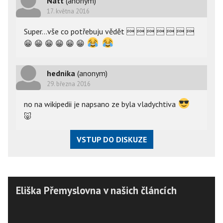
Natt
(anonym)
17. května 2016
Super...vše co potřebuju vědět       
😁
😁
😁
😁
😁
😁
hednika
(anonym)
29. března 2016
no na wikipedii je napsano ze byla vladychtiva
🐷
VSTUP DO DISKUZE
Eliška Přemyslovna v našich článcích