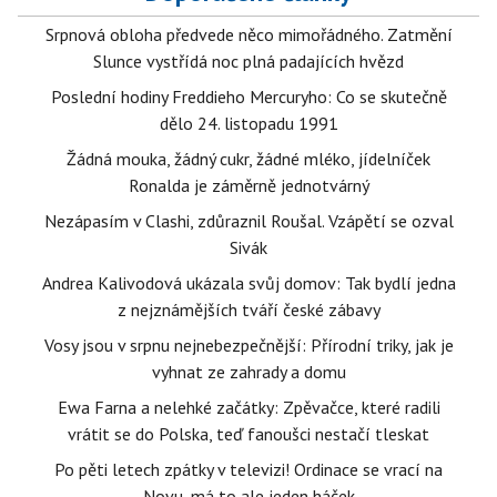
Srpnová obloha předvede něco mimořádného. Zatmění
Slunce vystřídá noc plná padajících hvězd
Poslední hodiny Freddieho Mercuryho: Co se skutečně
dělo 24. listopadu 1991
Žádná mouka, žádný cukr, žádné mléko, jídelníček
Ronalda je záměrně jednotvárný
Nezápasím v Clashi, zdůraznil Roušal. Vzápětí se ozval
Sivák
Andrea Kalivodová ukázala svůj domov: Tak bydlí jedna
z nejznámějších tváří české zábavy
Vosy jsou v srpnu nejnebezpečnější: Přírodní triky, jak je
vyhnat ze zahrady a domu
Ewa Farna a nelehké začátky: Zpěvačce, které radili
vrátit se do Polska, teď fanoušci nestačí tleskat
Po pěti letech zpátky v televizi! Ordinace se vrací na
Novu, má to ale jeden háček