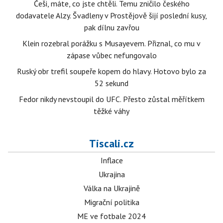
Češi, máte, co jste chtěli. Temu zničilo českého
dodavatele Alzy. Švadleny v Prostějově šijí poslední kusy,
pak dílnu zavřou
Klein rozebral porážku s Musayevem. Přiznal, co mu v
zápase vůbec nefungovalo
Ruský obr trefil soupeře kopem do hlavy. Hotovo bylo za
52 sekund
Fedor nikdy nevstoupil do UFC. Přesto zůstal měřítkem
těžké váhy
Tiscali.cz
Inflace
Ukrajina
Válka na Ukrajině
Migrační politika
ME ve fotbale 2024