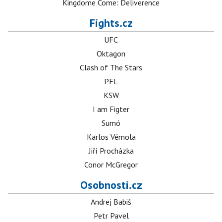
Kingdome Come: Deliverence
Fights.cz
UFC
Oktagon
Clash of The Stars
PFL
KSW
I am Figter
Sumó
Karlos Vémola
Jiří Procházka
Conor McGregor
Osobnosti.cz
Andrej Babiš
Petr Pavel