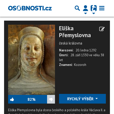
Eliška
Přemyslovna
česká královna
Narození:
20. ledna 1292
Úmrtí:
28. září 1330
ve věku
38
let
Znamení:
Kozoroh
RYCHLÝ VÝBĚR
82%
Eliška Přemyslovna byla dcera českého a polského krále Václava II. a