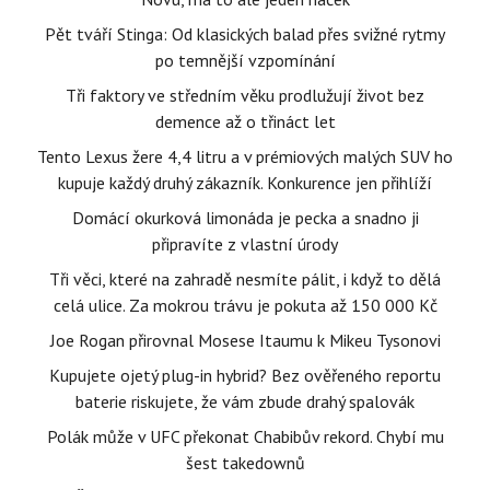
Pět tváří Stinga: Od klasických balad přes svižné rytmy
po temnější vzpomínání
Tři faktory ve středním věku prodlužují život bez
demence až o třináct let
Tento Lexus žere 4,4 litru a v prémiových malých SUV ho
kupuje každý druhý zákazník. Konkurence jen přihlíží
Domácí okurková limonáda je pecka a snadno ji
připravíte z vlastní úrody
Tři věci, které na zahradě nesmíte pálit, i když to dělá
celá ulice. Za mokrou trávu je pokuta až 150 000 Kč
Joe Rogan přirovnal Mosese Itaumu k Mikeu Tysonovi
Kupujete ojetý plug-in hybrid? Bez ověřeného reportu
baterie riskujete, že vám zbude drahý spalovák
Polák může v UFC překonat Chabibův rekord. Chybí mu
šest takedownů