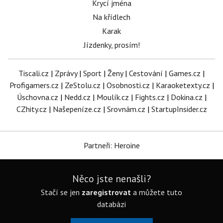
Krycí jména
Na křídlech
Karak
Jízdenky, prosím!
Tiscali.cz
|
Zprávy
|
Sport
|
Ženy
|
Cestování
|
Games.cz
|
Profigamers.cz
|
ZeStolu.cz
|
Osobnosti.cz
|
Karaoketexty.cz
|
Úschovna.cz
|
Nedd.cz
|
Moulík.cz
|
Fights.cz
|
Dokina.cz
|
CZhity.cz
|
Našepeníze.cz
|
Srovnám.cz
|
StartupInsider.cz
Partneři: Heroine
Něco jste nenašli?
Stačí se jen
zaregistrovat
a můžete tuto
databázi