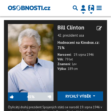
Bill Clinton
42. prezident usa
Hodnocení na Kinobox.cz:
71%
Narození:
19. srpna 1946
Věk:
79 let
Znamení:
Lev
Výška:
189 cm
RYCHLÝ VÝBĚR
43%
Čtyřicátý druhý prezident Spojených států se narodil 19. srpna 1946 v