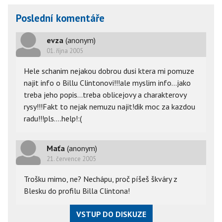
Poslední komentáře
evza
(anonym)
01. října 2005
Hele schanim nejakou dobrou dusi ktera mi pomuze
najit info o Billu Clintonovi!!!ale myslim info...jako
treba jeho popis...treba oblicejovy a charakterovy
rysy!!!Fakt to nejak nemuzu najit!dik moc za kazdou
radu!!!pls....help!:(
Maťa
(anonym)
21. července 2005
Trošku mimo, ne? Nechápu, proč píšeš škváry z
Blesku do profilu Billa Clintona!
VSTUP DO DISKUZE