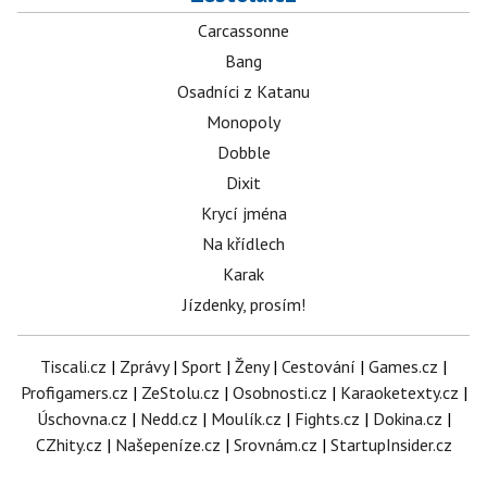
Carcassonne
Bang
Osadníci z Katanu
Monopoly
Dobble
Dixit
Krycí jména
Na křídlech
Karak
Jízdenky, prosím!
Tiscali.cz
|
Zprávy
|
Sport
|
Ženy
|
Cestování
|
Games.cz
|
Profigamers.cz
|
ZeStolu.cz
|
Osobnosti.cz
|
Karaoketexty.cz
|
Úschovna.cz
|
Nedd.cz
|
Moulík.cz
|
Fights.cz
|
Dokina.cz
|
CZhity.cz
|
Našepeníze.cz
|
Srovnám.cz
|
StartupInsider.cz