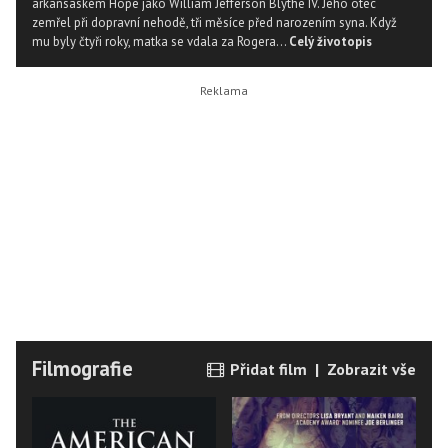
arkansaském Hope jako William Jefferson Blythe IV. Jeho otec
zemřel při dopravní nehodě, tři měsíce před narozením syna. Když
mu byly čtyři roky, matka se vdala za Rogera...
Celý životopis
Filmografie
Přidat film
|
Zobrazit vše