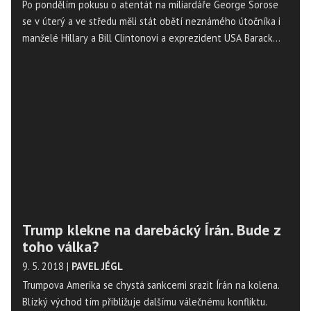
Po pondělím pokusu o atentát na miliardáře George Sorose
se v úterý a ve středu měli stát obětí neznámého útočníka i
manželé Hillary a Bill Clintonovi a exprezident USA Barack
Obama. Ve všech třech případech bylo výbušné zařízení včas
zjištěno v poštovní zásilce a bezpečně zničeno. Pachatel
není znám, pátrají po něm kromě prezidentské ochranky i
agenti FBI a newyorská a washingtonská policie.
Trump klekne na darebácký Írán. Bude z
toho válka?
9. 5. 2018
|
PAVEL JÉGL
Trumpova Amerika se chystá sankcemi srazit Írán na kolena.
Blízký východ tím přibližuje dalšímu válečnému konfliktu.