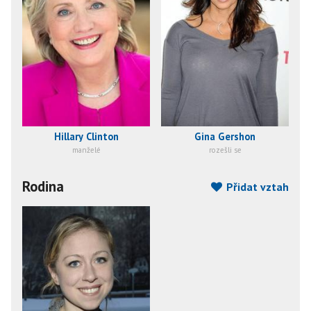
Hillary Clinton
Gina Gershon
manželé
rozešli se
Rodina
Přidat vztah