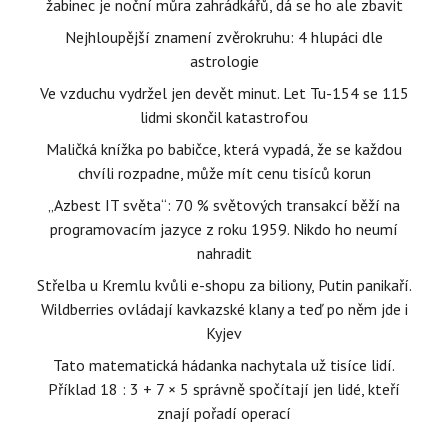
žabinec je noční můra zahrádkářů, dá se ho ale zbavit
Nejhloupější znamení zvěrokruhu: 4 hlupáci dle
astrologie
Ve vzduchu vydržel jen devět minut. Let Tu-154 se 115
lidmi skončil katastrofou
Maličká knížka po babičce, která vypadá, že se každou
chvíli rozpadne, může mít cenu tisíců korun
„Azbest IT světa“: 70 % světových transakcí běží na
programovacím jazyce z roku 1959. Nikdo ho neumí
nahradit
Střelba u Kremlu kvůli e-shopu za biliony, Putin panikaří.
Wildberries ovládají kavkazské klany a teď po něm jde i
Kyjev
Tato matematická hádanka nachytala už tisíce lidí.
Příklad 18 : 3 + 7 × 5 správně spočítají jen lidé, kteří
znají pořadí operací