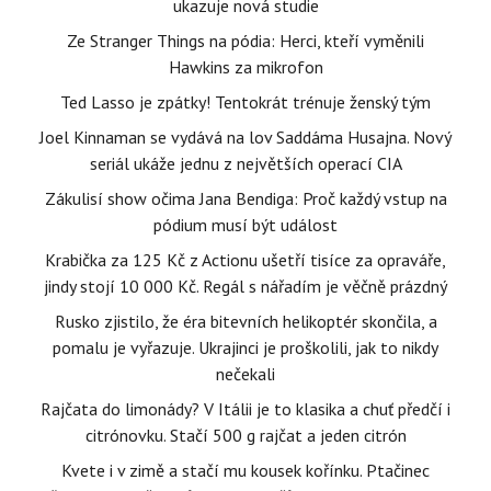
ukazuje nová studie
Ze Stranger Things na pódia: Herci, kteří vyměnili
Hawkins za mikrofon
Ted Lasso je zpátky! Tentokrát trénuje ženský tým
Joel Kinnaman se vydává na lov Saddáma Husajna. Nový
seriál ukáže jednu z největších operací CIA
Zákulisí show očima Jana Bendiga: Proč každý vstup na
pódium musí být událost
Krabička za 125 Kč z Actionu ušetří tisíce za opraváře,
jindy stojí 10 000 Kč. Regál s nářadím je věčně prázdný
Rusko zjistilo, že éra bitevních helikoptér skončila, a
pomalu je vyřazuje. Ukrajinci je proškolili, jak to nikdy
nečekali
Rajčata do limonády? V Itálii je to klasika a chuť předčí i
citrónovku. Stačí 500 g rajčat a jeden citrón
Kvete i v zimě a stačí mu kousek kořínku. Ptačinec