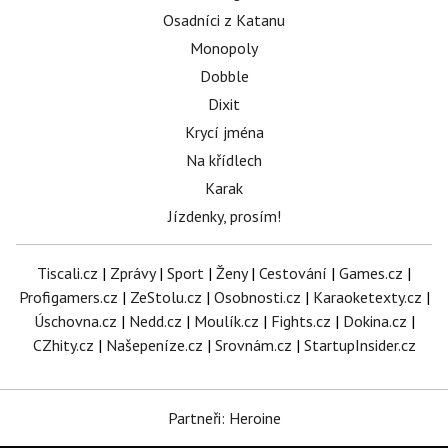
Osadníci z Katanu
Monopoly
Dobble
Dixit
Krycí jména
Na křídlech
Karak
Jízdenky, prosím!
Tiscali.cz
|
Zprávy
|
Sport
|
Ženy
|
Cestování
|
Games.cz
|
Profigamers.cz
|
ZeStolu.cz
|
Osobnosti.cz
|
Karaoketexty.cz
|
Úschovna.cz
|
Nedd.cz
|
Moulík.cz
|
Fights.cz
|
Dokina.cz
|
CZhity.cz
|
Našepeníze.cz
|
Srovnám.cz
|
StartupInsider.cz
Partneři: Heroine