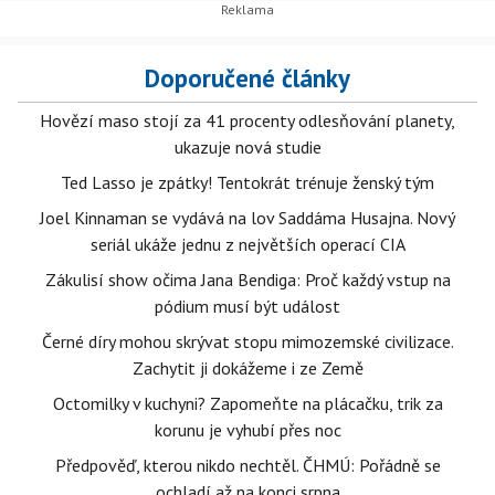
Doporučené články
Hovězí maso stojí za 41 procenty odlesňování planety,
ukazuje nová studie
Ted Lasso je zpátky! Tentokrát trénuje ženský tým
Joel Kinnaman se vydává na lov Saddáma Husajna. Nový
seriál ukáže jednu z největších operací CIA
Zákulisí show očima Jana Bendiga: Proč každý vstup na
pódium musí být událost
Černé díry mohou skrývat stopu mimozemské civilizace.
Zachytit ji dokážeme i ze Země
Octomilky v kuchyni? Zapomeňte na plácačku, trik za
korunu je vyhubí přes noc
Předpověď, kterou nikdo nechtěl. ČHMÚ: Pořádně se
ochladí až na konci srpna