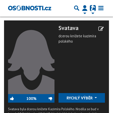
Svatava
dcerou knížete kazimíra
polského
RYCHLÝ VÝBĚR
100%
Svatava byla dcerou knížete Kazimíra Polského. Nrodila se buď v