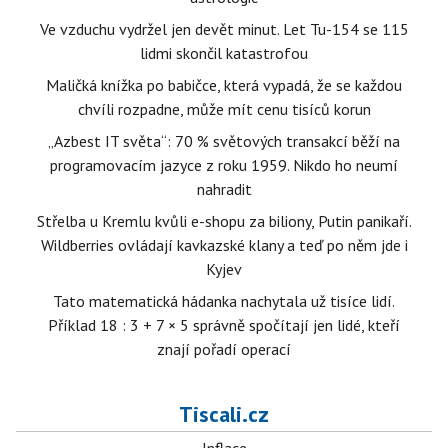
Ve vzduchu vydržel jen devět minut. Let Tu-154 se 115
lidmi skončil katastrofou
Maličká knížka po babičce, která vypadá, že se každou
chvíli rozpadne, může mít cenu tisíců korun
„Azbest IT světa“: 70 % světových transakcí běží na
programovacím jazyce z roku 1959. Nikdo ho neumí
nahradit
Střelba u Kremlu kvůli e-shopu za biliony, Putin panikaří.
Wildberries ovládají kavkazské klany a teď po něm jde i
Kyjev
Tato matematická hádanka nachytala už tisíce lidí.
Příklad 18 : 3 + 7 × 5 správně spočítají jen lidé, kteří
znají pořadí operací
Tiscali.cz