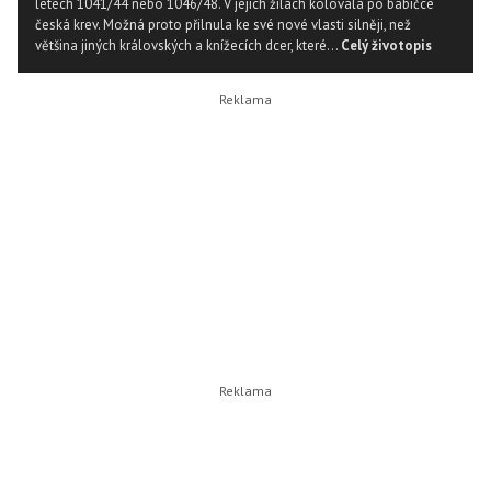
letech 1041/44 nebo 1046/48. V jejích žilách kolovala po babičce
česká krev. Možná proto přilnula ke své nové vlasti silněji, než
většina jiných královských a knížecích dcer, které...
Celý životopis