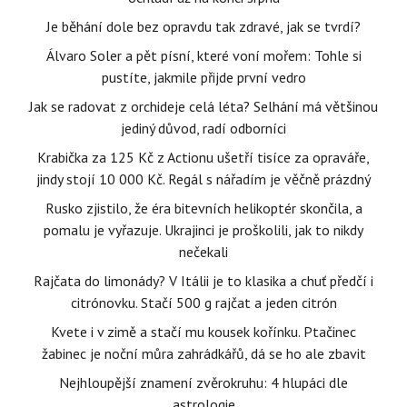
Je běhání dole bez opravdu tak zdravé, jak se tvrdí?
Álvaro Soler a pět písní, které voní mořem: Tohle si
pustíte, jakmile přijde první vedro
Jak se radovat z orchideje celá léta? Selhání má většinou
jediný důvod, radí odborníci
Krabička za 125 Kč z Actionu ušetří tisíce za opraváře,
jindy stojí 10 000 Kč. Regál s nářadím je věčně prázdný
Rusko zjistilo, že éra bitevních helikoptér skončila, a
pomalu je vyřazuje. Ukrajinci je proškolili, jak to nikdy
nečekali
Rajčata do limonády? V Itálii je to klasika a chuť předčí i
citrónovku. Stačí 500 g rajčat a jeden citrón
Kvete i v zimě a stačí mu kousek kořínku. Ptačinec
žabinec je noční můra zahrádkářů, dá se ho ale zbavit
Nejhloupější znamení zvěrokruhu: 4 hlupáci dle
astrologie